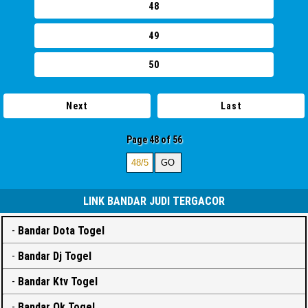
48
49
50
Next
Last
Page 48 of 56
LINK BANDAR JUDI TERGACOR
-
Bandar Dota Togel
-
Bandar Dj Togel
-
Bandar Ktv Togel
-
Bandar Ok Togel