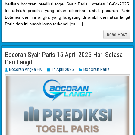
berikan bocoran prediksi togel Syair Paris Loteries 16-04-2025.
Ini adalah prediksi yang akan diberikan untuk pasaran Paris
Loteries dan ini angka yang langsung di ambil dari atas langit
Paris dan ini sudah lama terkenal jitu […]
Read Post
Bocoran Syair Paris 15 April 2025 Hari Selasa
Dari Langit
Bocoran Angka HK
14 April 2025
Bocoran Paris