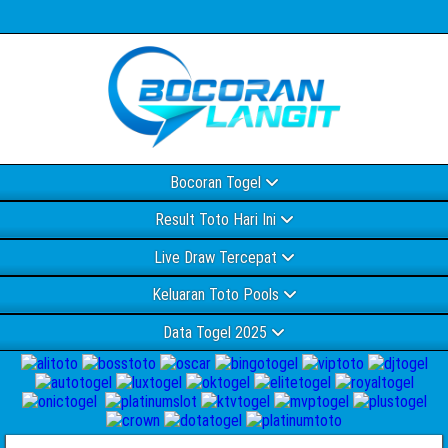
Bocoran Togel
Result Toto Hari Ini
Live Draw Tercepat
Keluaran Toto Pools
Data Togel 2025