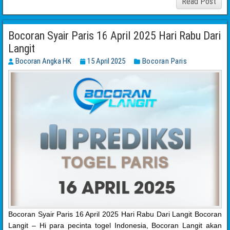
Read Post
Bocoran Syair Paris 16 April 2025 Hari Rabu Dari
Langit
Bocoran Angka HK
15 April 2025
Bocoran Paris
Bocoran Syair Paris 16 April 2025 Hari Rabu Dari Langit Bocoran
Langit – Hi para pecinta togel Indonesia, Bocoran Langit akan