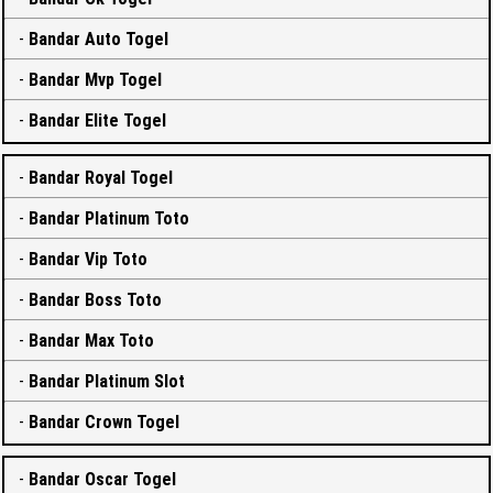
-
Bandar Auto Togel
-
Bandar Mvp Togel
-
Bandar Elite Togel
-
Bandar Royal Togel
-
Bandar Platinum Toto
-
Bandar Vip Toto
-
Bandar Boss Toto
-
Bandar Max Toto
-
Bandar Platinum Slot
-
Bandar Crown Togel
-
Bandar Oscar Togel