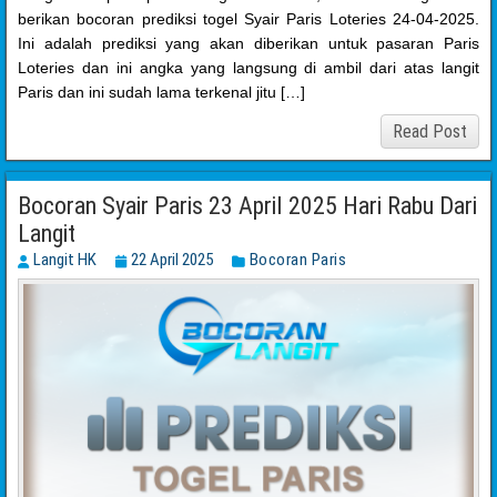
berikan bocoran prediksi togel Syair Paris Loteries 24-04-2025.
Ini adalah prediksi yang akan diberikan untuk pasaran Paris
Loteries dan ini angka yang langsung di ambil dari atas langit
Paris dan ini sudah lama terkenal jitu […]
Read Post
Bocoran Syair Paris 23 April 2025 Hari Rabu Dari
Langit
Langit HK
22 April 2025
Bocoran Paris