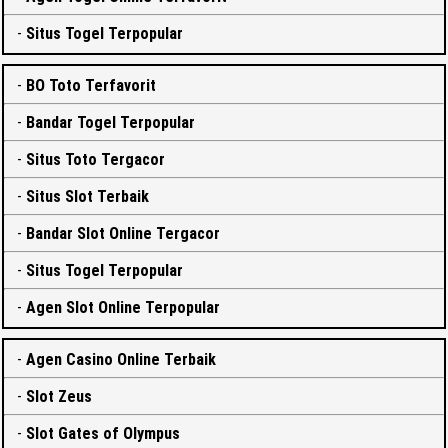
-
Situs Togel Terpopular
-
BO Toto Terfavorit
-
Bandar Togel Terpopular
-
Situs Toto Tergacor
-
Situs Slot Terbaik
-
Bandar Slot Online Tergacor
-
Situs Togel Terpopular
-
Agen Slot Online Terpopular
-
Agen Casino Online Terbaik
-
Slot Zeus
-
Slot Gates of Olympus