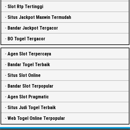
-
Slot Rtp Tertinggi
-
Situs Jackpot Maxwin Termudah
-
Bandar Jackpot Tergacor
-
BO Togel Tergacor
-
Agen Slot Terpercaya
-
Bandar Togel Terbaik
-
Situs Slot Online
-
Bandar Slot Terpopular
-
Agen Slot Pragmatic
-
Situs Judi Togel Terbaik
-
Web Togel Online Terpopular