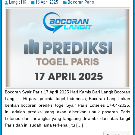
Langit HK
16 April 2025
Bocoran Paris
Bocoran Syair Paris 17 April 2025 Hari Kamis Dari Langit Bocoran
Langit – Hi para pecinta togel Indonesia, Bocoran Langit akan
berikan bocoran prediksi togel Syair Paris Loteries 17-04-2025.
Ini adalah prediksi yang akan diberikan untuk pasaran Paris
Loteries dan ini angka yang langsung di ambil dari atas langit
Paris dan ini sudah lama terkenal jitu […]