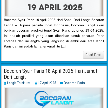
Bocoran Syair Paris 19 April 2025 Hari Sabtu Dari Langit Bocoran
Langit – Hi para pecinta togel Indonesia, Bocoran Langit akan
berikan bocoran prediksi togel Syair Paris Loteries 19-04-2025.
Ini adalah prediksi yang akan diberikan untuk pasaran Paris
Loteries dan ini angka yang langsung di ambil dari atas langit
Paris dan ini sudah lama terkenal jitu […]
Read Post
Bocoran Syair Paris 18 April 2025 Hari Jumat
Dari Langit
Langit Terakurat
17 April 2025
Bocoran Paris