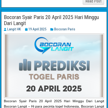
Read Post
Bocoran Syair Paris 20 April 2025 Hari Minggu
Dari Langit
Langit HK
19 April 2025
Bocoran Paris
Bocoran Syair Paris 20 April 2025 Hari Minggu Dari Langit
Bocoran Langit – Hi para pecinta togel Indonesia, Bocoran Langit