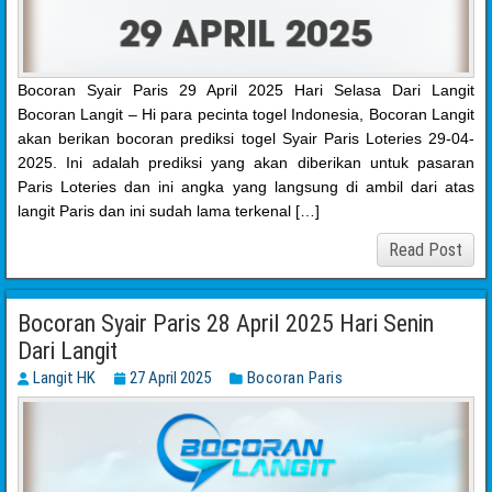
Bocoran Syair Paris 29 April 2025 Hari Selasa Dari Langit
Bocoran Langit – Hi para pecinta togel Indonesia, Bocoran Langit
akan berikan bocoran prediksi togel Syair Paris Loteries 29-04-
2025. Ini adalah prediksi yang akan diberikan untuk pasaran
Paris Loteries dan ini angka yang langsung di ambil dari atas
langit Paris dan ini sudah lama terkenal […]
Read Post
Bocoran Syair Paris 28 April 2025 Hari Senin
Dari Langit
Langit HK
27 April 2025
Bocoran Paris