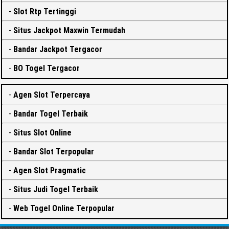
-
Slot Rtp Tertinggi
-
Situs Jackpot Maxwin Termudah
-
Bandar Jackpot Tergacor
-
BO Togel Tergacor
-
Agen Slot Terpercaya
-
Bandar Togel Terbaik
-
Situs Slot Online
-
Bandar Slot Terpopular
-
Agen Slot Pragmatic
-
Situs Judi Togel Terbaik
-
Web Togel Online Terpopular