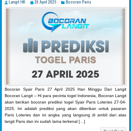
Langit HK
26 April 2025
Bocoran Paris
Bocoran Syair Paris 27 April 2025 Hari Minggu Dari Langit
Bocoran Langit – Hi para pecinta togel Indonesia, Bocoran Langit
akan berikan bocoran prediksi togel Syair Paris Loteries 27-04-
2025. Ini adalah prediksi yang akan diberikan untuk pasaran
Paris Loteries dan ini angka yang langsung di ambil dari atas
langit Paris dan ini sudah lama terkenal […]