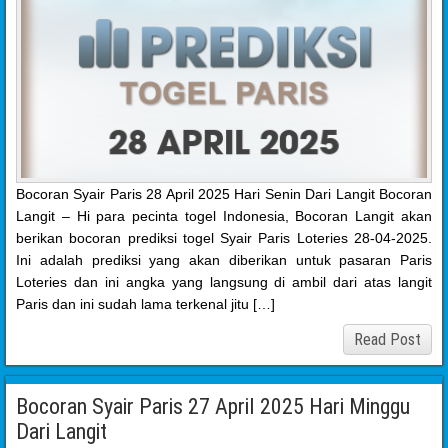
Bocoran Syair Paris 28 April 2025 Hari Senin Dari Langit Bocoran
Langit – Hi para pecinta togel Indonesia, Bocoran Langit akan
berikan bocoran prediksi togel Syair Paris Loteries 28-04-2025.
Ini adalah prediksi yang akan diberikan untuk pasaran Paris
Loteries dan ini angka yang langsung di ambil dari atas langit
Paris dan ini sudah lama terkenal jitu […]
Read Post
Bocoran Syair Paris 27 April 2025 Hari Minggu
Dari Langit