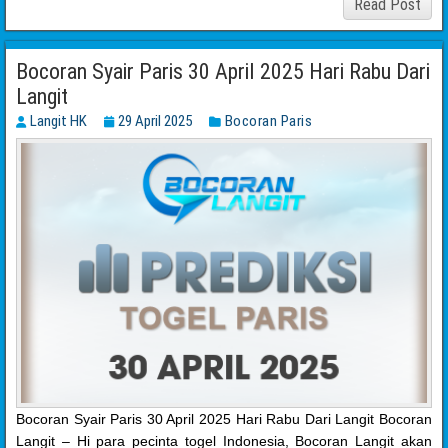
Read Post
Bocoran Syair Paris 30 April 2025 Hari Rabu Dari
Langit
Langit HK
29 April 2025
Bocoran Paris
Bocoran Syair Paris 30 April 2025 Hari Rabu Dari Langit Bocoran
Langit – Hi para pecinta togel Indonesia, Bocoran Langit akan