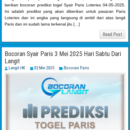
berikan bocoran prediksi togel Syair Paris Loteries 04-05-2025.
Ini adalah prediksi yang akan diberikan untuk pasaran Paris
Loteries dan ini angka yang langsung di ambil dari atas langit
Paris dan ini sudah lama terkenal jitu […]
Read Post
Bocoran Syair Paris 3 Mei 2025 Hari Sabtu Dari
Langit
Langit HK
02 Mei 2025
Bocoran Paris