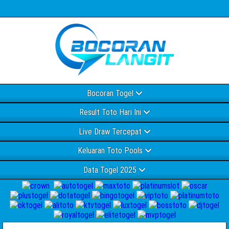
Bocoran Togel
Result Toto Hari Ini
Live Draw Tercepat
Keluaran Toto Pools
Data Togel 2025