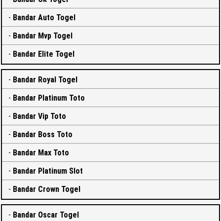
-
Bandar Auto Togel
-
Bandar Mvp Togel
-
Bandar Elite Togel
-
Bandar Royal Togel
-
Bandar Platinum Toto
-
Bandar Vip Toto
-
Bandar Boss Toto
-
Bandar Max Toto
-
Bandar Platinum Slot
-
Bandar Crown Togel
-
Bandar Oscar Togel