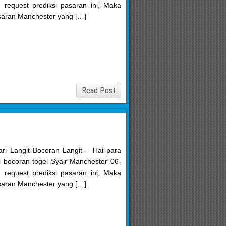
request prediksi pasaran ini, Maka
asaran Manchester yang […]
Read Post
ri Langit Bocoran Langit – Hai para
si bocoran togel Syair Manchester 06-
request prediksi pasaran ini, Maka
asaran Manchester yang […]