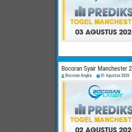
Bocoran Syair Manchester 2
Bocoran Angka
01 Agustus 2026