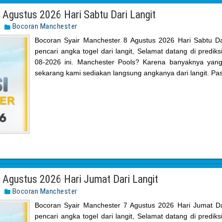
 Agustus 2026 Hari Sabtu Dari Langit
Bocoran Manchester
Bocoran Syair Manchester 8 Agustus 2026 Hari Sabtu Da
pencari angka togel dari langit, Selamat datang di predik
08-2026 ini. Manchester Pools? Karena banyaknya yang 
sekarang kami sediakan langsung angkanya dari langit. P
 Agustus 2026 Hari Jumat Dari Langit
Bocoran Manchester
Bocoran Syair Manchester 7 Agustus 2026 Hari Jumat Da
pencari angka togel dari langit, Selamat datang di predik