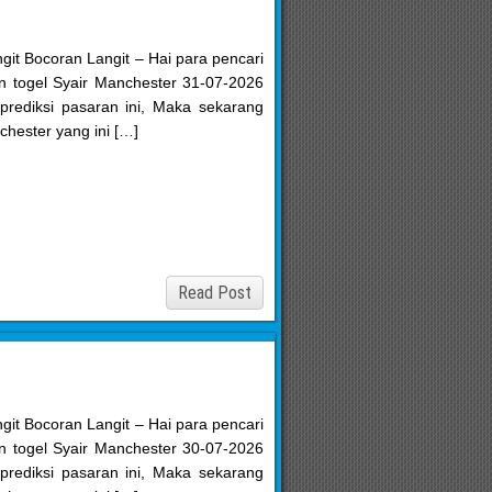
git Bocoran Langit – Hai para pencari
ran togel Syair Manchester 31-07-2026
prediksi pasaran ini, Maka sekarang
hester yang ini […]
Read Post
git Bocoran Langit – Hai para pencari
ran togel Syair Manchester 30-07-2026
prediksi pasaran ini, Maka sekarang