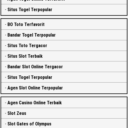
-
Situs Togel Terpopular
-
BO Toto Terfavorit
-
Bandar Togel Terpopular
-
Situs Toto Tergacor
-
Situs Slot Terbaik
-
Bandar Slot Online Tergacor
-
Situs Togel Terpopular
-
Agen Slot Online Terpopular
-
Agen Casino Online Terbaik
-
Slot Zeus
-
Slot Gates of Olympus