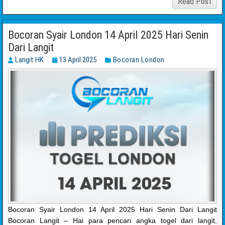
Read Post
Bocoran Syair London 14 April 2025 Hari Senin
Dari Langit
Langit HK
13 April 2025
Bocoran London
Bocoran Syair London 14 April 2025 Hari Senin Dari Langit
Bocoran Langit – Hai para pencari angka togel dari langit,