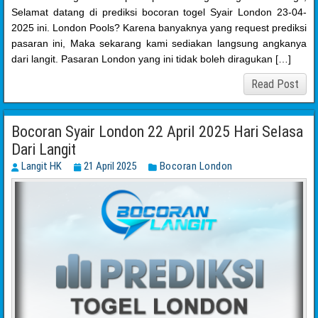
Selamat datang di prediksi bocoran togel Syair London 23-04-
2025 ini. London Pools? Karena banyaknya yang request prediksi
pasaran ini, Maka sekarang kami sediakan langsung angkanya
dari langit. Pasaran London yang ini tidak boleh diragukan […]
Read Post
Bocoran Syair London 22 April 2025 Hari Selasa
Dari Langit
Langit HK
21 April 2025
Bocoran London