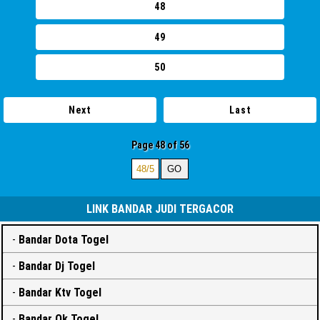
48
49
50
Next
Last
Page 48 of 56
LINK BANDAR JUDI TERGACOR
-
Bandar Dota Togel
-
Bandar Dj Togel
-
Bandar Ktv Togel
-
Bandar Ok Togel