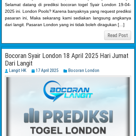
Selamat datang di prediksi bocoran togel Syair London 19-04-
2025 ini. London Pools? Karena banyaknya yang request prediksi
pasaran ini, Maka sekarang kami sediakan langsung angkanya
dari langit. Pasaran London yang ini tidak boleh diragukan […]
Read Post
Bocoran Syair London 18 April 2025 Hari Jumat
Dari Langit
Langit HK
17 April 2025
Bocoran London