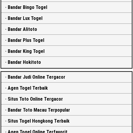
-
Bandar Bingo Togel
-
Bandar Lux Togel
-
Bandar Alitoto
-
Bandar Plus Togel
-
Bandar King Togel
-
Bandar Hokitoto
-
Bandar Judi Online Tergacor
-
Agen Togel Terbaik
-
Situs Toto Online Tergacor
-
Bandar Toto Macau Terpopular
-
Situs Togel Hongkong Terbaik
-
Agen Togel Online Terfavorit