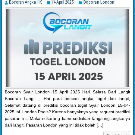
Bocoran Angka HK
14 April 2025
Bocoran London
Bocoran Syair London 15 April 2025 Hari Selasa Dari Langit
Bocoran Langit – Hai para pencari angka togel dari langit,
Selamat datang di prediksi bocoran togel Syair London 15-04-
2025 ini. London Pools? Karena banyaknya yang request prediksi
pasaran ini, Maka sekarang kami sediakan langsung angkanya
dari langit. Pasaran London yang ini tidak boleh […]