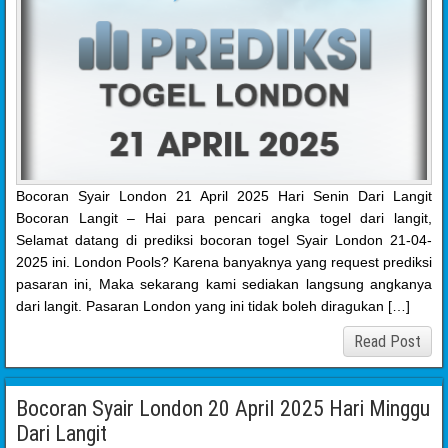
Bocoran Syair London 21 April 2025 Hari Senin Dari Langit
Bocoran Langit – Hai para pencari angka togel dari langit,
Selamat datang di prediksi bocoran togel Syair London 21-04-
2025 ini. London Pools? Karena banyaknya yang request prediksi
pasaran ini, Maka sekarang kami sediakan langsung angkanya
dari langit. Pasaran London yang ini tidak boleh diragukan […]
Read Post
Bocoran Syair London 20 April 2025 Hari Minggu
Dari Langit