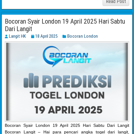
Read Post
Bocoran Syair London 19 April 2025 Hari Sabtu
Dari Langit
Langit HK
18 April 2025
Bocoran London
Bocoran Syair London 19 April 2025 Hari Sabtu Dari Langit
Bocoran Langit – Hai para pencari angka togel dari langit,