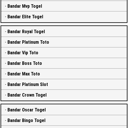
-
Bandar Mvp Togel
-
Bandar Elite Togel
-
Bandar Royal Togel
-
Bandar Platinum Toto
-
Bandar Vip Toto
-
Bandar Boss Toto
-
Bandar Max Toto
-
Bandar Platinum Slot
-
Bandar Crown Togel
-
Bandar Oscar Togel
-
Bandar Bingo Togel