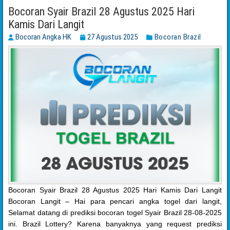
Bocoran Syair Brazil 28 Agustus 2025 Hari
Kamis Dari Langit
Bocoran Angka HK
27 Agustus 2025
Bocoran Brazil
Bocoran Syair Brazil 28 Agustus 2025 Hari Kamis Dari Langit
Bocoran Langit – Hai para pencari angka togel dari langit,
Selamat datang di prediksi bocoran togel Syair Brazil 28-08-2025
ini. Brazil Lottery? Karena banyaknya yang request prediksi