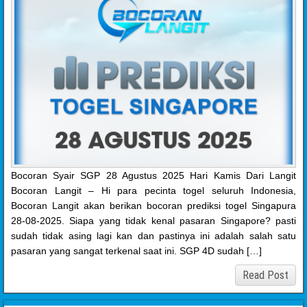
Bocoran Syair SGP 28 Agustus 2025 Hari Kamis Dari Langit
Bocoran Langit – Hi para pecinta togel seluruh Indonesia,
Bocoran Langit akan berikan bocoran prediksi togel Singapura
28-08-2025. Siapa yang tidak kenal pasaran Singapore? pasti
sudah tidak asing lagi kan dan pastinya ini adalah salah satu
pasaran yang sangat terkenal saat ini. SGP 4D sudah […]
Read Post