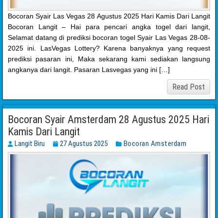
Bocoran Syair Las Vegas 28 Agustus 2025 Hari Kamis Dari Langit
Bocoran Langit – Hai para pencari angka togel dari langit,
Selamat datang di prediksi bocoran togel Syair Las Vegas 28-08-
2025 ini. LasVegas Lottery? Karena banyaknya yang request
prediksi pasaran ini, Maka sekarang kami sediakan langsung
angkanya dari langit. Pasaran Lasvegas yang ini […]
Read Post
Bocoran Syair Amsterdam 28 Agustus 2025 Hari
Kamis Dari Langit
Langit Biru
27 Agustus 2025
Bocoran Amsterdam