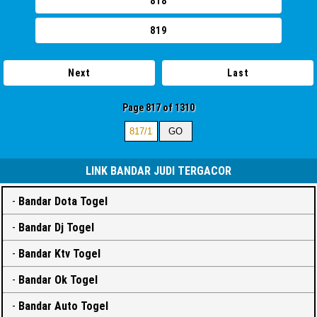
818
819
Next
Last
Page 817 of 1310
LINK BANDAR JUDI TERGACOR
-
Bandar Dota Togel
-
Bandar Dj Togel
-
Bandar Ktv Togel
-
Bandar Ok Togel
-
Bandar Auto Togel