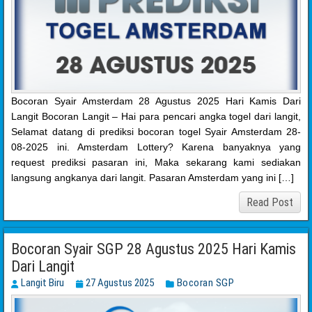
Bocoran Syair Amsterdam 28 Agustus 2025 Hari Kamis Dari
Langit Bocoran Langit – Hai para pencari angka togel dari langit,
Selamat datang di prediksi bocoran togel Syair Amsterdam 28-
08-2025 ini. Amsterdam Lottery? Karena banyaknya yang
request prediksi pasaran ini, Maka sekarang kami sediakan
langsung angkanya dari langit. Pasaran Amsterdam yang ini […]
Read Post
Bocoran Syair SGP 28 Agustus 2025 Hari Kamis
Dari Langit
Langit Biru
27 Agustus 2025
Bocoran SGP