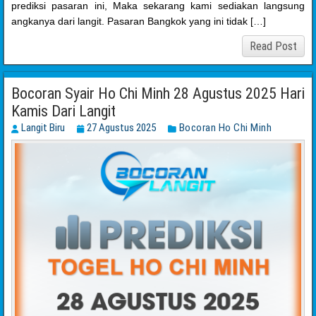
prediksi pasaran ini, Maka sekarang kami sediakan langsung
angkanya dari langit. Pasaran Bangkok yang ini tidak […]
Read Post
Bocoran Syair Ho Chi Minh 28 Agustus 2025 Hari
Kamis Dari Langit
Langit Biru
27 Agustus 2025
Bocoran Ho Chi Minh