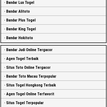
-
Bandar Lux Togel
-
Bandar Alitoto
-
Bandar Plus Togel
-
Bandar King Togel
-
Bandar Hokitoto
-
Bandar Judi Online Tergacor
-
Agen Togel Terbaik
-
Situs Toto Online Tergacor
-
Bandar Toto Macau Terpopular
-
Situs Togel Hongkong Terbaik
-
Agen Togel Online Terfavorit
-
Situs Togel Terpopular