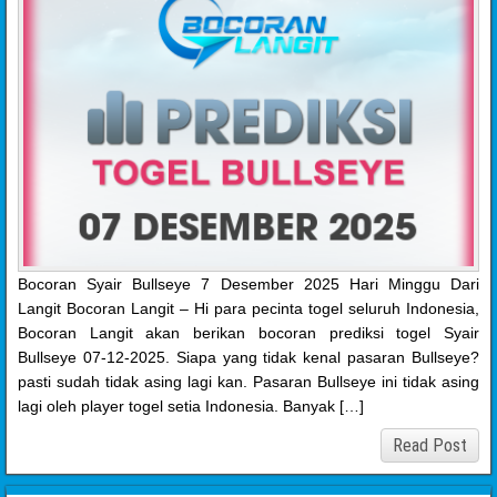
Bocoran Syair Bullseye 7 Desember 2025 Hari Minggu Dari
Langit Bocoran Langit – Hi para pecinta togel seluruh Indonesia,
Bocoran Langit akan berikan bocoran prediksi togel Syair
Bullseye 07-12-2025. Siapa yang tidak kenal pasaran Bullseye?
pasti sudah tidak asing lagi kan. Pasaran Bullseye ini tidak asing
lagi oleh player togel setia Indonesia. Banyak […]
Read Post