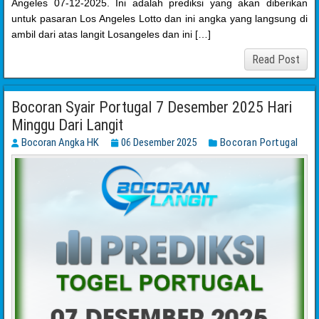
Angeles 07-12-2025. Ini adalah prediksi yang akan diberikan
untuk pasaran Los Angeles Lotto dan ini angka yang langsung di
ambil dari atas langit Losangeles dan ini […]
Read Post
Bocoran Syair Portugal 7 Desember 2025 Hari
Minggu Dari Langit
Bocoran Angka HK
06 Desember 2025
Bocoran Portugal