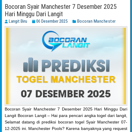
Bocoran Syair Manchester 7 Desember 2025
Hari Minggu Dari Langit
Langit Biru
06 Desember 2025
Bocoran Manchester
Bocoran Syair Manchester 7 Desember 2025 Hari Minggu Dari
Langit Bocoran Langit – Hai para pencari angka togel dari langit,
Selamat datang di prediksi bocoran togel Syair Manchester 07-
12-2025 ini. Manchester Pools? Karena banyaknya yang request