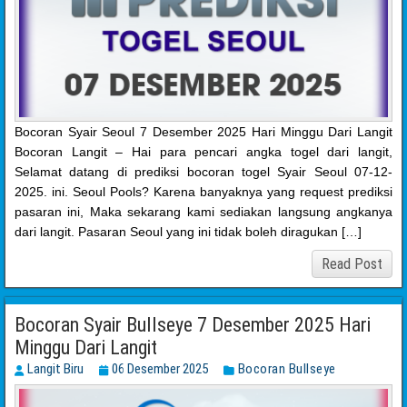
Bocoran Syair Seoul 7 Desember 2025 Hari Minggu Dari Langit
Bocoran Langit – Hai para pencari angka togel dari langit,
Selamat datang di prediksi bocoran togel Syair Seoul 07-12-
2025. ini. Seoul Pools? Karena banyaknya yang request prediksi
pasaran ini, Maka sekarang kami sediakan langsung angkanya
dari langit. Pasaran Seoul yang ini tidak boleh diragukan […]
Read Post
Bocoran Syair Bullseye 7 Desember 2025 Hari
Minggu Dari Langit
Langit Biru
06 Desember 2025
Bocoran Bullseye