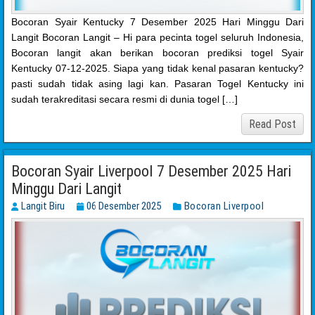
Bocoran Syair Kentucky 7 Desember 2025 Hari Minggu Dari
Langit Bocoran Langit – Hi para pecinta togel seluruh Indonesia,
Bocoran langit akan berikan bocoran prediksi togel Syair
Kentucky 07-12-2025. Siapa yang tidak kenal pasaran kentucky?
pasti sudah tidak asing lagi kan. Pasaran Togel Kentucky ini
sudah terakreditasi secara resmi di dunia togel […]
Read Post
Bocoran Syair Liverpool 7 Desember 2025 Hari
Minggu Dari Langit
Langit Biru
06 Desember 2025
Bocoran Liverpool