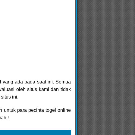
el yang ada pada saat ini. Semua
aluasi oleh situs kami dan tidak
itus ini.
 untuk para pecinta togel online
ah !