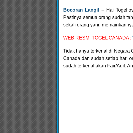
Bocoran Langit
– Hai Togellov
Pastinya semua orang sudah ta
sekali orang yang memainkanny
WEB RESMI TOGEL CANADA :
Tidak hanya terkenal di Negara 
Canada dan sudah setiap hari 
sudah terkenal akan Fair/Adil. A