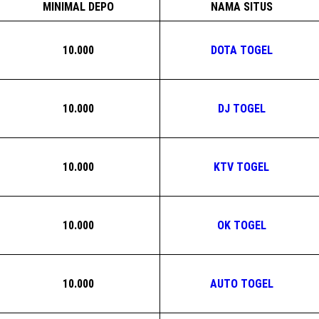
MINIMAL DEPO
NAMA SITUS
10.000
DOTA TOGEL
10.000
DJ TOGEL
10.000
KTV TOGEL
10.000
OK TOGEL
10.000
AUTO TOGEL