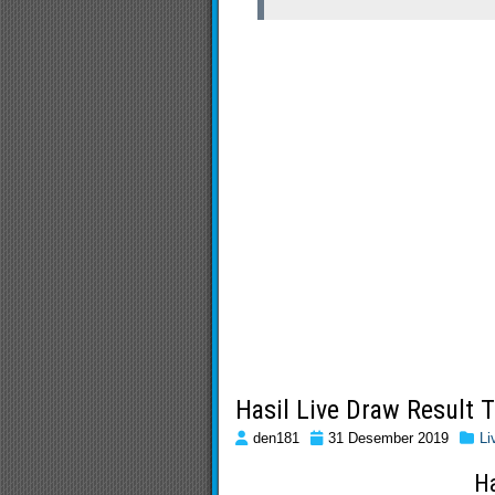
Hasil Live Draw Result 
den181
31 Desember 2019
Li
Ha