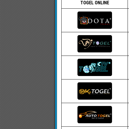
TOGEL ONLINE