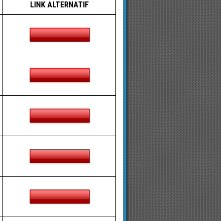
LINK ALTERNATIF