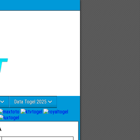
Data Togel 2025
A