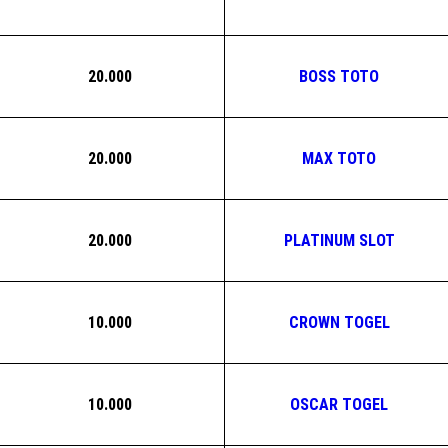
20.000
BOSS TOTO
20.000
MAX TOTO
20.000
PLATINUM SLOT
10.000
CROWN TOGEL
10.000
OSCAR TOGEL