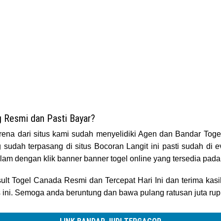
 Resmi dan Pasti Bayar?
arena dari situs kami sudah menyelidiki Agen dan Bandar Tog
sudah terpasang di situs Bocoran Langit ini pasti sudah di ev
lam dengan klik banner banner togel online yang tersedia pada s
ult Togel Canada Resmi dan Tercepat Hari Ini dan terima kasih
ini. Semoga anda beruntung dan bawa pulang ratusan juta rupi