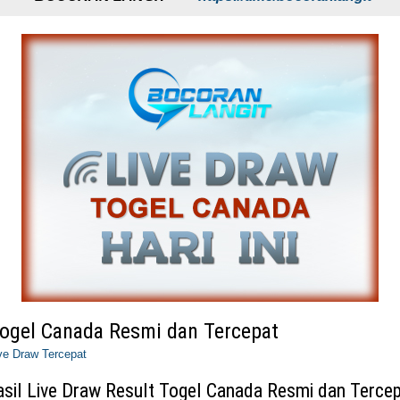
Togel Canada Resmi dan Tercepat
ve Draw Tercepat
sil Live Draw Result Togel Canada Resmi dan Terce