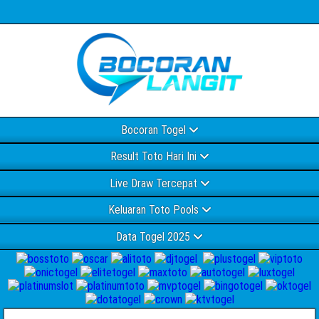
Bocoran Togel
Result Toto Hari Ini
Live Draw Tercepat
Keluaran Toto Pools
Data Togel 2025