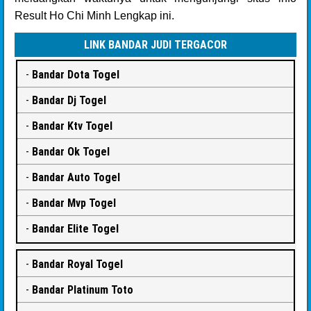
Result Ho Chi Minh Lengkap ini.
LINK BANDAR JUDI TERGACOR
-
Bandar Dota Togel
-
Bandar Dj Togel
-
Bandar Ktv Togel
-
Bandar Ok Togel
-
Bandar Auto Togel
-
Bandar Mvp Togel
-
Bandar Elite Togel
-
Bandar Royal Togel
-
Bandar Platinum Toto