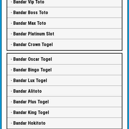
-
Bandar Vip Toto
-
Bandar Boss Toto
-
Bandar Max Toto
-
Bandar Platinum Slot
-
Bandar Crown Togel
-
Bandar Oscar Togel
-
Bandar Bingo Togel
-
Bandar Lux Togel
-
Bandar Alitoto
-
Bandar Plus Togel
-
Bandar King Togel
-
Bandar Hokitoto