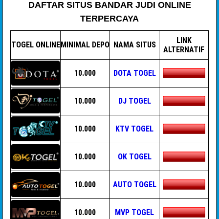
DAFTAR SITUS BANDAR JUDI ONLINE
TERPERCAYA
LINK
TOGEL ONLINE
MINIMAL DEPO
NAMA SITUS
ALTERNATIF
10.000
DOTA TOGEL
10.000
DJ TOGEL
10.000
KTV TOGEL
10.000
OK TOGEL
10.000
AUTO TOGEL
10.000
MVP TOGEL