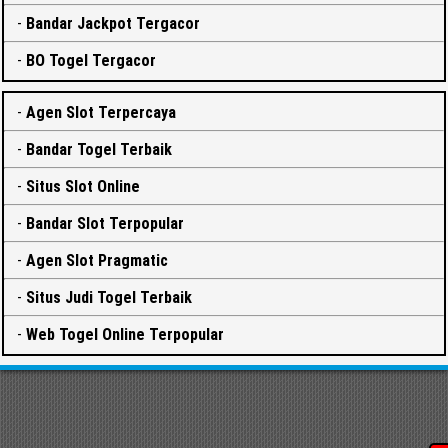
-
Bandar Jackpot Tergacor
-
BO Togel Tergacor
-
Agen Slot Terpercaya
-
Bandar Togel Terbaik
-
Situs Slot Online
-
Bandar Slot Terpopular
-
Agen Slot Pragmatic
-
Situs Judi Togel Terbaik
-
Web Togel Online Terpopular