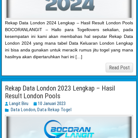
Rekap Data London 2024 Lengkap – Hasil Result London Pools
BOCORANLANGIT – Hallo para Togellovers sekalian, pada
kesempatan ini kami akan membahas hal seputar Rekap Data
London 2024 yang mana tabel Data Keluaran London Lengkap
ini bisa anda gunakan untuk meracik rumus jitu togel yang mana
hasilnya akan dipertaruhkan hari ini […]
Read Post
Rekap Data London 2023 Lengkap – Hasil
Result London Pools
Langit Biru
10 Januari 2023
Data London
,
Data Rekap Togel