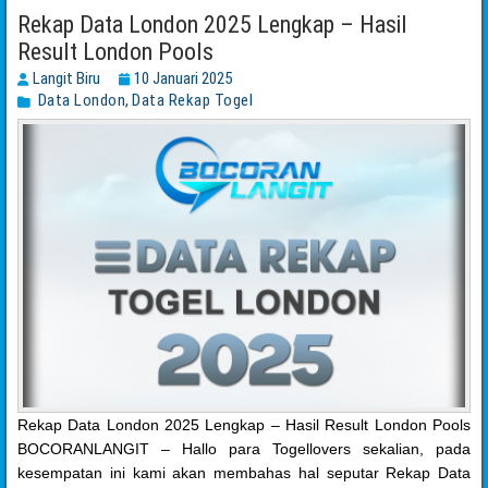
Rekap Data London 2025 Lengkap – Hasil
Result London Pools
Langit Biru
10 Januari 2025
Data London
,
Data Rekap Togel
Rekap Data London 2025 Lengkap – Hasil Result London Pools
BOCORANLANGIT – Hallo para Togellovers sekalian, pada
kesempatan ini kami akan membahas hal seputar Rekap Data