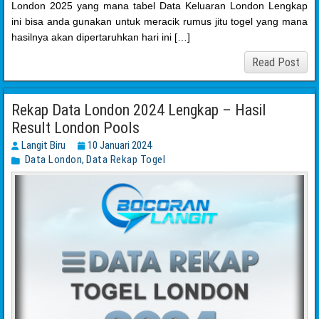
London 2025 yang mana tabel Data Keluaran London Lengkap
ini bisa anda gunakan untuk meracik rumus jitu togel yang mana
hasilnya akan dipertaruhkan hari ini […]
Read Post
Rekap Data London 2024 Lengkap – Hasil
Result London Pools
Langit Biru
10 Januari 2024
Data London
,
Data Rekap Togel