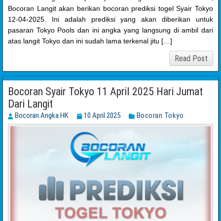
Bocoran Langit akan berikan bocoran prediksi togel Syair Tokyo
12-04-2025. Ini adalah prediksi yang akan diberikan untuk
pasaran Tokyo Pools dan ini angka yang langsung di ambil dari
atas langit Tokyo dan ini sudah lama terkenal jitu […]
Read Post
Bocoran Syair Tokyo 11 April 2025 Hari Jumat
Dari Langit
Bocoran Angka HK
10 April 2025
Bocoran Tokyo