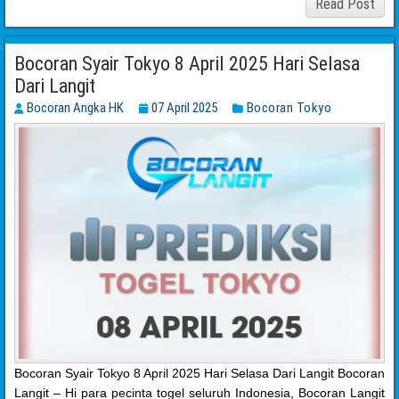
Read Post
Bocoran Syair Tokyo 8 April 2025 Hari Selasa
Dari Langit
Bocoran Angka HK
07 April 2025
Bocoran Tokyo
Bocoran Syair Tokyo 8 April 2025 Hari Selasa Dari Langit Bocoran
Langit – Hi para pecinta togel seluruh Indonesia, Bocoran Langit