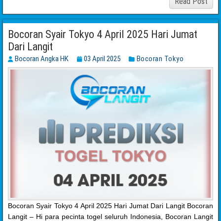
Read Post
Bocoran Syair Tokyo 4 April 2025 Hari Jumat
Dari Langit
Bocoran Angka HK
03 April 2025
Bocoran Tokyo
Bocoran Syair Tokyo 4 April 2025 Hari Jumat Dari Langit Bocoran
Langit – Hi para pecinta togel seluruh Indonesia, Bocoran Langit