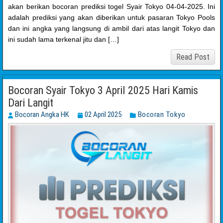
akan berikan bocoran prediksi togel Syair Tokyo 04-04-2025. Ini
adalah prediksi yang akan diberikan untuk pasaran Tokyo Pools
dan ini angka yang langsung di ambil dari atas langit Tokyo dan
ini sudah lama terkenal jitu dan […]
Read Post
Bocoran Syair Tokyo 3 April 2025 Hari Kamis
Dari Langit
Bocoran Angka HK
02 April 2025
Bocoran Tokyo