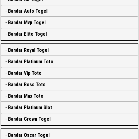
-
Bandar Auto Togel
-
Bandar Mvp Togel
-
Bandar Elite Togel
-
Bandar Royal Togel
-
Bandar Platinum Toto
-
Bandar Vip Toto
-
Bandar Boss Toto
-
Bandar Max Toto
-
Bandar Platinum Slot
-
Bandar Crown Togel
-
Bandar Oscar Togel