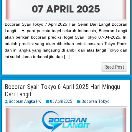
Bocoran Syair Tokyo 7 April 2025 Hari Senin Dari Langit Bocoran
Langit – Hi para pecinta togel seluruh Indonesia, Bocoran Langit
akan berikan bocoran prediksi togel Syair Tokyo 07-04-2025. Ini
adalah prediksi yang akan diberikan untuk pasaran Tokyo Pools
dan ini angka yang langsung di ambil dari atas langit Tokyo dan
ini sudah lama terkenal jitu dan […]
Read Post
Bocoran Syair Tokyo 6 April 2025 Hari Minggu
Dari Langit
Bocoran Angka HK
05 April 2025
Bocoran Tokyo