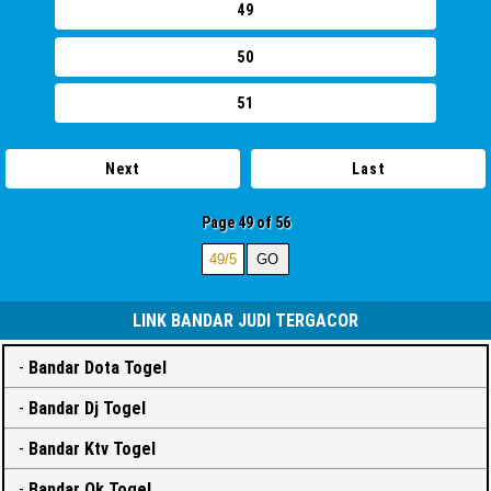
49
50
51
Next
Last
Page 49 of 56
LINK BANDAR JUDI TERGACOR
-
Bandar Dota Togel
-
Bandar Dj Togel
-
Bandar Ktv Togel
-
Bandar Ok Togel