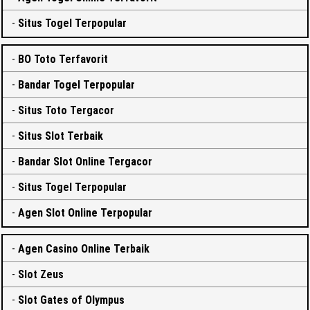
-
Situs Togel Terpopular
-
BO Toto Terfavorit
-
Bandar Togel Terpopular
-
Situs Toto Tergacor
-
Situs Slot Terbaik
-
Bandar Slot Online Tergacor
-
Situs Togel Terpopular
-
Agen Slot Online Terpopular
-
Agen Casino Online Terbaik
-
Slot Zeus
-
Slot Gates of Olympus