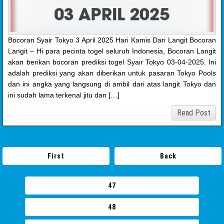
Bocoran Syair Tokyo 3 April 2025 Hari Kamis Dari Langit Bocoran
Langit – Hi para pecinta togel seluruh Indonesia, Bocoran Langit
akan berikan bocoran prediksi togel Syair Tokyo 03-04-2025. Ini
adalah prediksi yang akan diberikan untuk pasaran Tokyo Pools
dan ini angka yang langsung di ambil dari atas langit Tokyo dan
ini sudah lama terkenal jitu dan […]
Read Post
First
Back
47
48