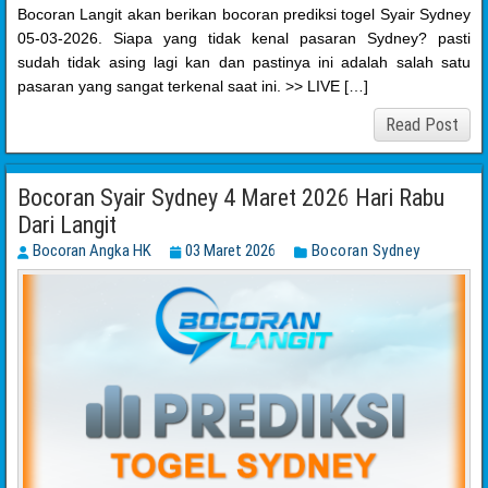
Bocoran Langit akan berikan bocoran prediksi togel Syair Sydney
05-03-2026. Siapa yang tidak kenal pasaran Sydney? pasti
sudah tidak asing lagi kan dan pastinya ini adalah salah satu
pasaran yang sangat terkenal saat ini. >> LIVE […]
Read Post
Bocoran Syair Sydney 4 Maret 2026 Hari Rabu
Dari Langit
Bocoran Angka HK
03 Maret 2026
Bocoran Sydney