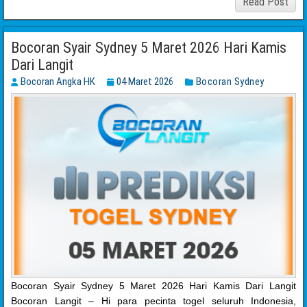
Read Post
Bocoran Syair Sydney 5 Maret 2026 Hari Kamis
Dari Langit
Bocoran Angka HK
04 Maret 2026
Bocoran Sydney
Bocoran Syair Sydney 5 Maret 2026 Hari Kamis Dari Langit
Bocoran Langit – Hi para pecinta togel seluruh Indonesia,