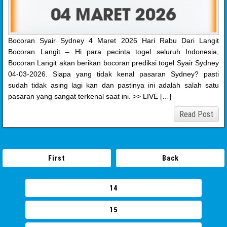
Bocoran Syair Sydney 4 Maret 2026 Hari Rabu Dari Langit
Bocoran Langit – Hi para pecinta togel seluruh Indonesia,
Bocoran Langit akan berikan bocoran prediksi togel Syair Sydney
04-03-2026. Siapa yang tidak kenal pasaran Sydney? pasti
sudah tidak asing lagi kan dan pastinya ini adalah salah satu
pasaran yang sangat terkenal saat ini. >> LIVE […]
Read Post
First
Back
14
15