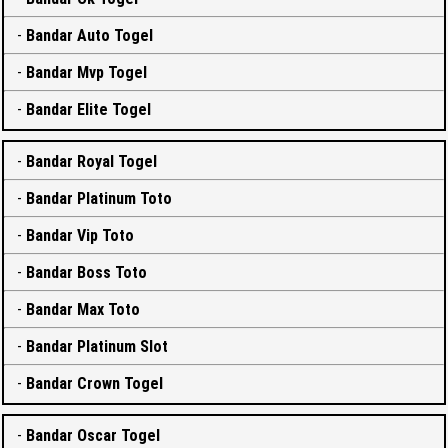
-
Bandar Auto Togel
-
Bandar Mvp Togel
-
Bandar Elite Togel
-
Bandar Royal Togel
-
Bandar Platinum Toto
-
Bandar Vip Toto
-
Bandar Boss Toto
-
Bandar Max Toto
-
Bandar Platinum Slot
-
Bandar Crown Togel
-
Bandar Oscar Togel