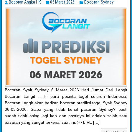
Bocoran Angka HK
05 Maret 2026
Bocoran Sydney
Bocoran Syair Sydney 6 Maret 2026 Hari Jumat Dari Langit
Bocoran Langit – Hi para pecinta togel seluruh Indonesia,
Bocoran Langit akan berikan bocoran prediksi togel Syair Sydney
06-03-2026. Siapa yang tidak kenal pasaran Sydney? pasti
sudah tidak asing lagi kan dan pastinya ini adalah salah satu
pasaran yang sangat terkenal saat ini. >> LIVE […]