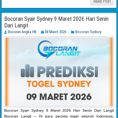
Read Post
Bocoran Syair Sydney 9 Maret 2026 Hari Senin
Dari Langit
Bocoran Angka HK
08 Maret 2026
Bocoran Sydney
Bocoran Syair Sydney 9 Maret 2026 Hari Senin Dari Langit
Bocoran Langit – Hi para pecinta togel seluruh Indonesia,