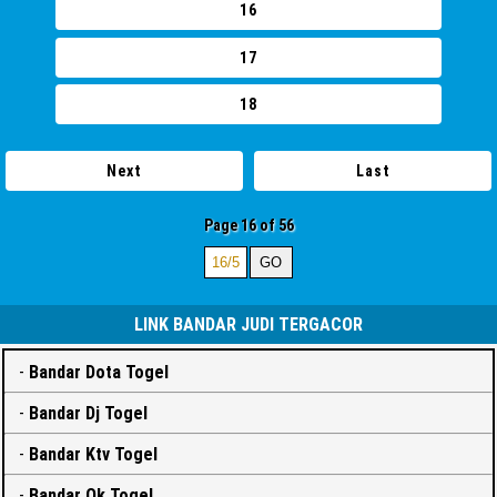
16
17
18
Next
Last
Page 16 of 56
LINK BANDAR JUDI TERGACOR
-
Bandar Dota Togel
-
Bandar Dj Togel
-
Bandar Ktv Togel
-
Bandar Ok Togel