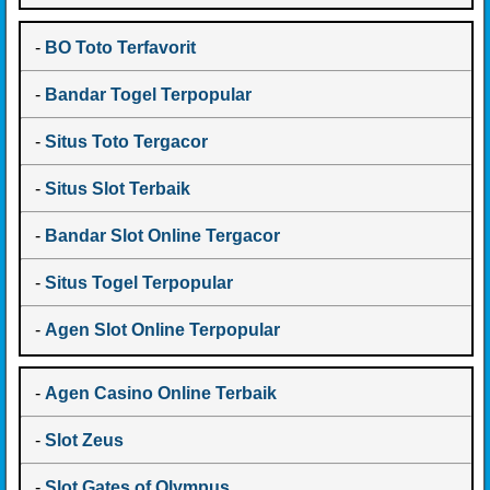
-
BO Toto Terfavorit
-
Bandar Togel Terpopular
-
Situs Toto Tergacor
-
Situs Slot Terbaik
-
Bandar Slot Online Tergacor
-
Situs Togel Terpopular
-
Agen Slot Online Terpopular
-
Agen Casino Online Terbaik
-
Slot Zeus
-
Slot Gates of Olympus