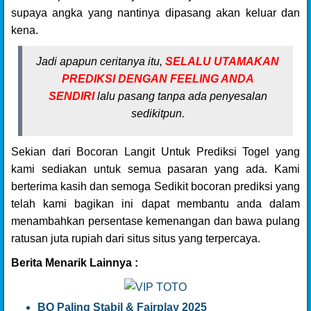
supaya angka yang nantinya dipasang akan keluar dan
kena.
Jadi apapun ceritanya itu,
SELALU UTAMAKAN
PREDIKSI DENGAN FEELING ANDA
SENDIRI
lalu pasang tanpa ada penyesalan
sedikitpun.
Sekian dari Bocoran Langit Untuk Prediksi Togel yang
kami sediakan untuk semua pasaran yang ada. Kami
berterima kasih dan semoga Sedikit bocoran prediksi yang
telah kami bagikan ini dapat membantu anda dalam
menambahkan persentase kemenangan dan bawa pulang
ratusan juta rupiah dari situs situs yang terpercaya.
Berita Menarik Lainnya :
BO Paling Stabil & Fairplay 2025