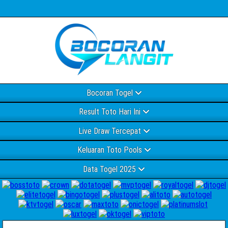
Bocoran Togel
Result Toto Hari Ini
Live Draw Tercepat
Keluaran Toto Pools
Data Togel 2025