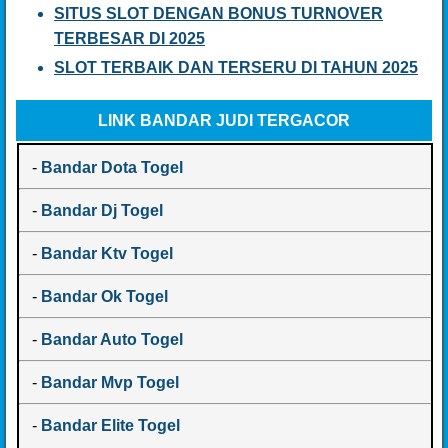
SITUS SLOT DENGAN BONUS TURNOVER
TERBESAR DI 2025
SLOT TERBAIK DAN TERSERU DI TAHUN 2025
LINK BANDAR JUDI TERGACOR
-
Bandar Dota Togel
-
Bandar Dj Togel
-
Bandar Ktv Togel
-
Bandar Ok Togel
-
Bandar Auto Togel
-
Bandar Mvp Togel
-
Bandar Elite Togel