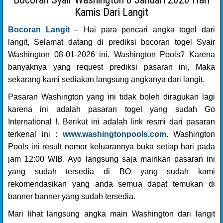
Kamis Dari Langit
Bocoran Langit
– Hai para pencari angka togel dari
langit, Selamat datang di prediksi bocoran togel Syair
Washington 08-01-2026 ini. Washington Pools? Karena
banyaknya yang request prediksi pasaran ini, Maka
sekarang kami sediakan langsung angkanya dari langit.
Pasaran Washington yang ini tidak boleh diragukan lagi
karena ini adalah pasaran togel yang sudah Go
International !. Berikut ini adalah link resmi dari pasaran
terkenal ini :
www.washingtonpools.com
. Washington
Pools ini result nomor keluarannya buka setiap hari pada
jam 12:00 WIB. Ayo langsung saja mainkan pasaran ini
yang sudah tersedia di BO yang sudah kami
rekomendasikan yang anda semua dapat temukan di
banner banner yang sudah tersedia.
Mari lihat langsung angka main Washington dari langit