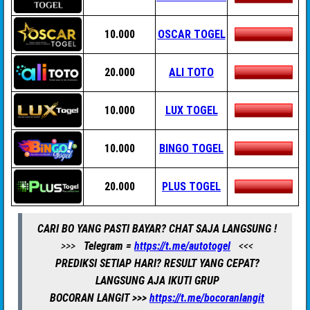
10.000
OSCAR TOGEL
20.000
ALI TOTO
10.000
LUX TOGEL
10.000
BINGO TOGEL
20.000
PLUS TOGEL
CARI BO YANG PASTI BAYAR? CHAT SAJA LANGSUNG !
>>>
Telegram =
https://t.me/autotogel
<<<
PREDIKSI SETIAP HARI? RESULT YANG CEPAT?
LANGSUNG AJA IKUTI GRUP
BOCORAN LANGIT >>>
https://t.me/bocoranlangit