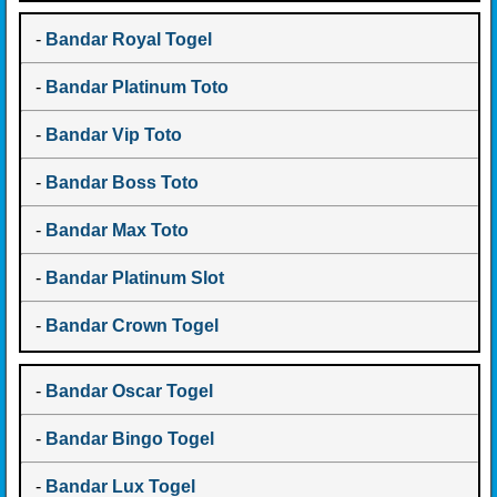
-
Bandar Royal Togel
-
Bandar Platinum Toto
-
Bandar Vip Toto
-
Bandar Boss Toto
-
Bandar Max Toto
-
Bandar Platinum Slot
-
Bandar Crown Togel
-
Bandar Oscar Togel
-
Bandar Bingo Togel
-
Bandar Lux Togel