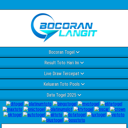
Bocoran Togel
Result Toto Hari Ini
Live Draw Tercepat
Keluaran Toto Pools
Data Togel 2025