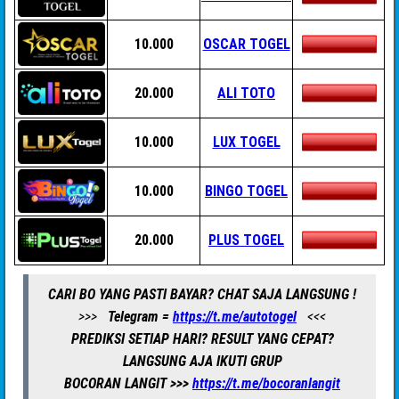
10.000
OSCAR TOGEL
20.000
ALI TOTO
10.000
LUX TOGEL
10.000
BINGO TOGEL
20.000
PLUS TOGEL
CARI BO YANG PASTI BAYAR? CHAT SAJA LANGSUNG !
>>>
Telegram =
https://t.me/autotogel
<<<
PREDIKSI SETIAP HARI? RESULT YANG CEPAT?
LANGSUNG AJA IKUTI GRUP
BOCORAN LANGIT >>>
https://t.me/bocoranlangit