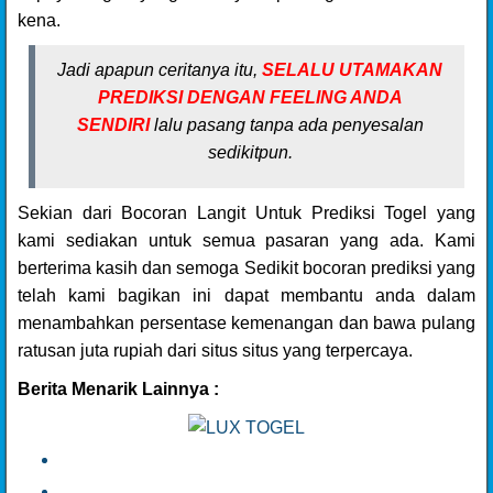
kena.
Jadi apapun ceritanya itu,
SELALU UTAMAKAN
PREDIKSI DENGAN FEELING ANDA
SENDIRI
lalu pasang tanpa ada penyesalan
sedikitpun.
Sekian dari Bocoran Langit Untuk Prediksi Togel yang
kami sediakan untuk semua pasaran yang ada. Kami
berterima kasih dan semoga Sedikit bocoran prediksi yang
telah kami bagikan ini dapat membantu anda dalam
menambahkan persentase kemenangan dan bawa pulang
ratusan juta rupiah dari situs situs yang terpercaya.
Berita Menarik Lainnya :