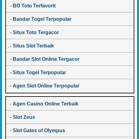
-
BO Toto Terfavorit
-
Bandar Togel Terpopular
-
Situs Toto Tergacor
-
Situs Slot Terbaik
-
Bandar Slot Online Tergacor
-
Situs Togel Terpopular
-
Agen Slot Online Terpopular
-
Agen Casino Online Terbaik
-
Slot Zeus
-
Slot Gates of Olympus