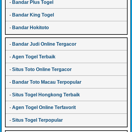
-
Bandar Plus Togel
-
Bandar King Togel
-
Bandar Hokitoto
-
Bandar Judi Online Tergacor
-
Agen Togel Terbaik
-
Situs Toto Online Tergacor
-
Bandar Toto Macau Terpopular
-
Situs Togel Hongkong Terbaik
-
Agen Togel Online Terfavorit
-
Situs Togel Terpopular