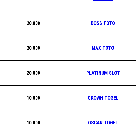
20.000
BOSS TOTO
20.000
MAX TOTO
20.000
PLATINUM SLOT
10.000
CROWN TOGEL
10.000
OSCAR TOGEL