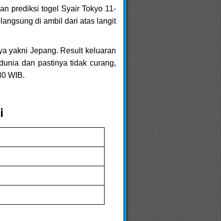
an prediksi togel Syair Tokyo 11-
angsung di ambil dari atas langit
ya yakni Jepang. Result keluaran
dunia dan pastinya tidak curang,
:30 WIB.
i