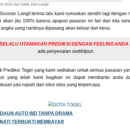
ril 2026 Hari Sabtu Dari Langit
 Bocoran Langit terima lalu kami rumuskan sendiri lagi dengan r
 akan jitu 100% karena apapun pasaran ini fair dan kita sen
 angka yang nantinya dipasang akan keluar dan kena.
SELALU UTAMAKAN PREDIKSI DENGAN FEELING ANDA 
ada penyesalan sedikitpun.
uk Prediksi Togel yang kami sediakan untuk semua pasaran yan
iksi yang telah kami bagikan ini dapat membantu anda 
an juta rupiah dari situs situs yang terpercaya.
K DAUN AUTO WD TANPA DRAMA
INATI TERBUKTI MEMBAYAR