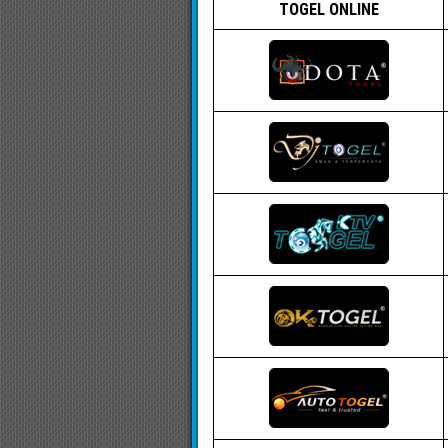
TOGEL ONLINE