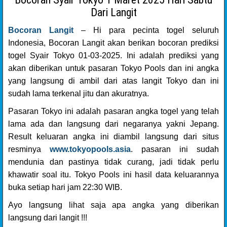
Dari Langit
Bocoran Langit
– Hi para pecinta togel seluruh
Indonesia, Bocoran Langit akan berikan bocoran prediksi
togel Syair Tokyo 01-03-2025. Ini adalah prediksi yang
akan diberikan untuk pasaran Tokyo Pools dan ini angka
yang langsung di ambil dari atas langit Tokyo dan ini
sudah lama terkenal jitu dan akuratnya.
Pasaran Tokyo ini adalah pasaran angka togel yang telah
lama ada dan langsung dari negaranya yakni Jepang.
Result keluaran angka ini diambil langsung dari situs
resminya
www.tokyopools.asia
. pasaran ini sudah
mendunia dan pastinya tidak curang, jadi tidak perlu
khawatir soal itu. Tokyo Pools ini hasil data keluarannya
buka setiap hari jam 22:30 WIB.
Ayo langsung lihat saja apa angka yang diberikan
langsung dari langit !!!