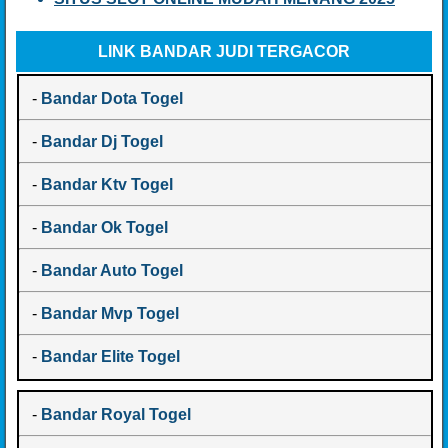
LINK BANDAR JUDI TERGACOR
-
Bandar Dota Togel
-
Bandar Dj Togel
-
Bandar Ktv Togel
-
Bandar Ok Togel
-
Bandar Auto Togel
-
Bandar Mvp Togel
-
Bandar Elite Togel
-
Bandar Royal Togel