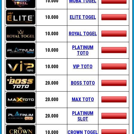
10.000
MOBA TOGEL
10.000
ELITE TOGEL
10.000
ROYAL TOGEL
PLATINUM
10.000
TOTO
10.000
VIP TOTO
20.000
BOSS TOTO
20.000
MAX TOTO
PLATINUM
20.000
SLOT
10.000
CROWN TOGEL