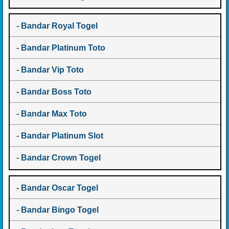
-
Bandar Royal Togel
-
Bandar Platinum Toto
-
Bandar Vip Toto
-
Bandar Boss Toto
-
Bandar Max Toto
-
Bandar Platinum Slot
-
Bandar Crown Togel
-
Bandar Oscar Togel
-
Bandar Bingo Togel