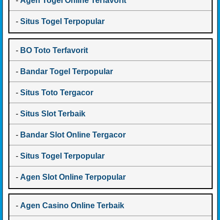
-
Agen Togel Online Terfavorit
-
Situs Togel Terpopular
-
BO Toto Terfavorit
-
Bandar Togel Terpopular
-
Situs Toto Tergacor
-
Situs Slot Terbaik
-
Bandar Slot Online Tergacor
-
Situs Togel Terpopular
-
Agen Slot Online Terpopular
-
Agen Casino Online Terbaik