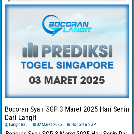
Bocoran Syair SGP 3 Maret 2025 Hari Senin
Dari Langit
Langit Biru
02 Maret 2025
Bocoran SGP
Bocoran Syair SGP 3 Maret 2025 Hari Senin Dari