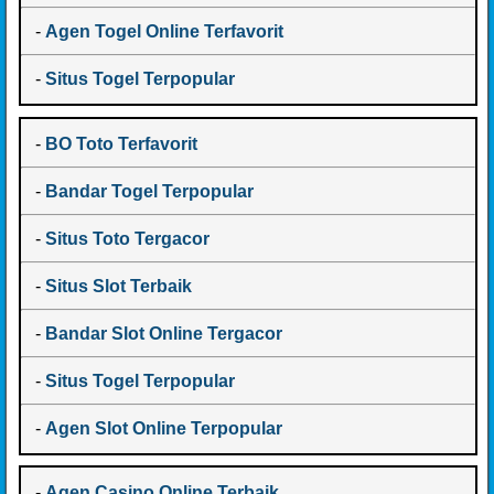
-
Agen Togel Online Terfavorit
-
Situs Togel Terpopular
-
BO Toto Terfavorit
-
Bandar Togel Terpopular
-
Situs Toto Tergacor
-
Situs Slot Terbaik
-
Bandar Slot Online Tergacor
-
Situs Togel Terpopular
-
Agen Slot Online Terpopular
-
Agen Casino Online Terbaik