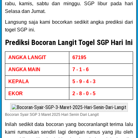
rabu, kamis, sabtu dan minggu. SGP libur pada hari
Selasa dan Jumat.
Langsung saja kami bocorkan sedikit angka prediksi dari
togel SGP ini.
Prediksi Bocoran Langit Togel SGP Hari Ini
ANGKA LANGIT
67195
ANGKA MAIN
7 - 1 - 6
KEPALA
5 - 9 - 4 - 3
EKOR
2 - 8 - 0 - 5
Bocoran Syair SGP 3 Maret 2025 Hari Senin Dari Langit
Inilah sedikit data bocoran yang bocoranlangit terima lalu
kami rumuskan sendiri lagi dengan rumus yang jitu oleh