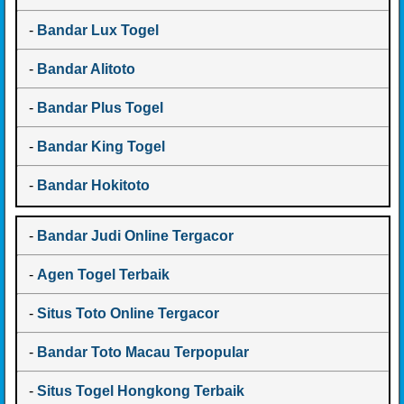
-
Bandar Lux Togel
-
Bandar Alitoto
-
Bandar Plus Togel
-
Bandar King Togel
-
Bandar Hokitoto
-
Bandar Judi Online Tergacor
-
Agen Togel Terbaik
-
Situs Toto Online Tergacor
-
Bandar Toto Macau Terpopular
-
Situs Togel Hongkong Terbaik