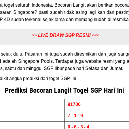
a togel seluruh Indonesia, Bocoran Langit akan berikan bocora
saran Singapore? pasti sudah tidak asing lagi kan dan pastin
SGP 4D sudah terkenal sejak lama dan memang sudah di resmika
>>
LIVE DRAW SGP RESMI
<<<
sejak dulu. Pasaran ini juga sudah diresmikan dan juga sang
 adalah Singapore Pools. Terdapat juga website resmi yang 
is, sabtu dan minggu. SGP libur pada hari Selasa dan Jumat.
kit angka prediksi dari togel SGP ini.
Prediksi Bocoran Langit Togel SGP Hari Ini
91700
7 - 1 - 9
0 - 6 - 3 - 4