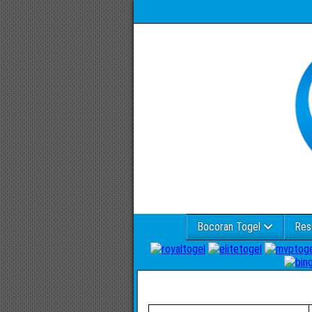
Bocoran Togel
Resu