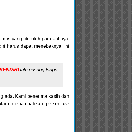
umus yang jitu oleh para ahlinya.
diri harus dapat menebaknya. Ini
SENDIRI
lalu pasang tanpa
g ada. Kami berterima kasih dan
dalam menambahkan persentase