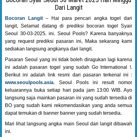
Dari Langit
Bocoran Langit
– Hai para pencari angka togel dari
langit, Selamat datang di prediksi bocoran togel Syair
Seoul 30-03-2025. ini. Seoul Pools? Karena banyaknya
yang request prediksi pasaran ini, Maka sekarang kami
sediakan langsung angkanya dari langit.
Pasaran Seoul yang ini tidak boleh diragukan lagi karena
ini adalah pasaran togel yang sudah Go International !.
Berikut ini adalah link resmi dari pasaran terkenal ini :
www.seoulpools.asia
. Seoul Pools ini result nomor
keluarannya buka setiap hari pada jam 13:00 WIB. Ayo
langsung saja mainkan pasaran ini yang sudah tersedia di
BO yang sudah kami rekomendasikan yang anda semua
dapat temukan di banner banner yang sudah tersedia.
Mari lihat langsung angka main Seoul dari langit dibawah
ini.