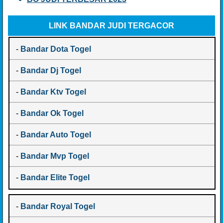
LINK BANDAR JUDI TERGACOR
-
Bandar Dota Togel
-
Bandar Dj Togel
-
Bandar Ktv Togel
-
Bandar Ok Togel
-
Bandar Auto Togel
-
Bandar Mvp Togel
-
Bandar Elite Togel
-
Bandar Royal Togel