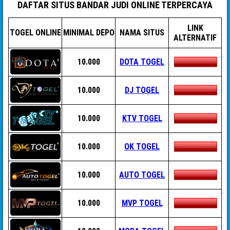
DAFTAR SITUS BANDAR JUDI ONLINE TERPERCAYA
LINK
TOGEL ONLINE
MINIMAL DEPO
NAMA SITUS
ALTERNATIF
10.000
DOTA TOGEL
10.000
DJ TOGEL
10.000
KTV TOGEL
10.000
OK TOGEL
10.000
AUTO TOGEL
10.000
MVP TOGEL