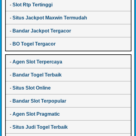
-
Slot Rtp Tertinggi
-
Situs Jackpot Maxwin Termudah
-
Bandar Jackpot Tergacor
-
BO Togel Tergacor
-
Agen Slot Terpercaya
-
Bandar Togel Terbaik
-
Situs Slot Online
-
Bandar Slot Terpopular
-
Agen Slot Pragmatic
-
Situs Judi Togel Terbaik