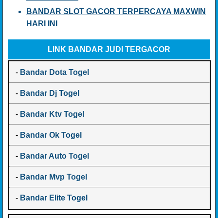
BANDAR SLOT GACOR TERPERCAYA MAXWIN
HARI INI
LINK BANDAR JUDI TERGACOR
-
Bandar Dota Togel
-
Bandar Dj Togel
-
Bandar Ktv Togel
-
Bandar Ok Togel
-
Bandar Auto Togel
-
Bandar Mvp Togel
-
Bandar Elite Togel