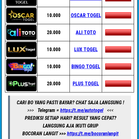
10.000
OSCAR TOGEL
20.000
ALI TOTO
10.000
LUX TOGEL
10.000
BINGO TOGEL
20.000
PLUS TOGEL
CARI BO YANG PASTI BAYAR? CHAT SAJA LANGSUNG !
>>>
Telegram =
https://t.me/autotogel
<<<
PREDIKSI SETIAP HARI? RESULT YANG CEPAT?
LANGSUNG AJA IKUTI GRUP
BOCORAN LANGIT >>>
https://t.me/bocoranlangit