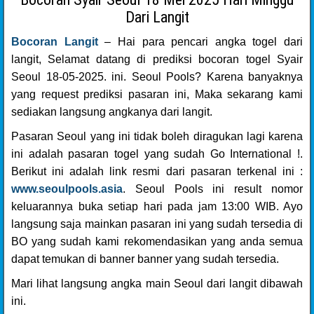
Dari Langit
Bocoran Langit
– Hai para pencari angka togel dari
langit, Selamat datang di prediksi bocoran togel Syair
Seoul 18-05-2025. ini. Seoul Pools? Karena banyaknya
yang request prediksi pasaran ini, Maka sekarang kami
sediakan langsung angkanya dari langit.
Pasaran Seoul yang ini tidak boleh diragukan lagi karena
ini adalah pasaran togel yang sudah Go International !.
Berikut ini adalah link resmi dari pasaran terkenal ini :
www.seoulpools.asia
. Seoul Pools ini result nomor
keluarannya buka setiap hari pada jam 13:00 WIB. Ayo
langsung saja mainkan pasaran ini yang sudah tersedia di
BO yang sudah kami rekomendasikan yang anda semua
dapat temukan di banner banner yang sudah tersedia.
Mari lihat langsung angka main Seoul dari langit dibawah
ini.