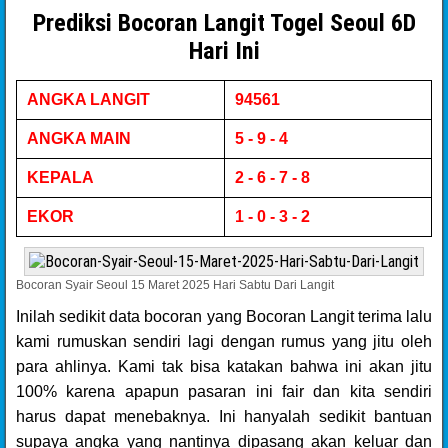
Prediksi Bocoran Langit Togel Seoul 6D
Hari Ini
ANGKA LANGIT
94561
ANGKA MAIN
5 - 9 - 4
KEPALA
2 - 6 - 7 - 8
EKOR
1 - 0 - 3 - 2
Bocoran Syair Seoul 15 Maret 2025 Hari Sabtu Dari Langit
Inilah sedikit data bocoran yang Bocoran Langit terima lalu
kami rumuskan sendiri lagi dengan rumus yang jitu oleh
para ahlinya. Kami tak bisa katakan bahwa ini akan jitu
100% karena apapun pasaran ini fair dan kita sendiri
harus dapat menebaknya. Ini hanyalah sedikit bantuan
supaya angka yang nantinya dipasang akan keluar dan