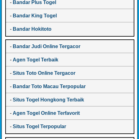
-
Bandar Plus Togel
-
Bandar King Togel
-
Bandar Hokitoto
-
Bandar Judi Online Tergacor
-
Agen Togel Terbaik
-
Situs Toto Online Tergacor
-
Bandar Toto Macau Terpopular
-
Situs Togel Hongkong Terbaik
-
Agen Togel Online Terfavorit
-
Situs Togel Terpopular