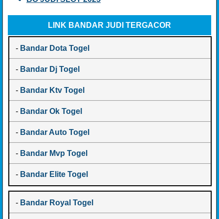
LINK BANDAR JUDI TERGACOR
-
Bandar Dota Togel
-
Bandar Dj Togel
-
Bandar Ktv Togel
-
Bandar Ok Togel
-
Bandar Auto Togel
-
Bandar Mvp Togel
-
Bandar Elite Togel
-
Bandar Royal Togel