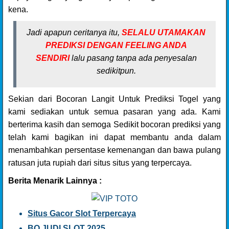
kena.
Jadi apapun ceritanya itu,
SELALU UTAMAKAN
PREDIKSI DENGAN FEELING ANDA
SENDIRI
lalu pasang tanpa ada penyesalan
sedikitpun.
Sekian dari Bocoran Langit Untuk Prediksi Togel yang
kami sediakan untuk semua pasaran yang ada. Kami
berterima kasih dan semoga Sedikit bocoran prediksi yang
telah kami bagikan ini dapat membantu anda dalam
menambahkan persentase kemenangan dan bawa pulang
ratusan juta rupiah dari situs situs yang terpercaya.
Berita Menarik Lainnya :
Situs Gacor Slot Terpercaya
BO JUDI SLOT 2025