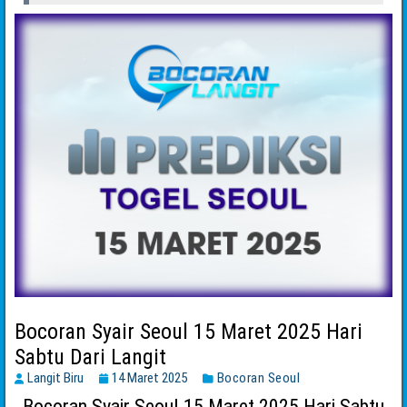
Bocoran Syair Seoul 15 Maret 2025 Hari
Sabtu Dari Langit
Langit Biru
14 Maret 2025
Bocoran Seoul
Bocoran Syair Seoul 15 Maret 2025 Hari Sabtu