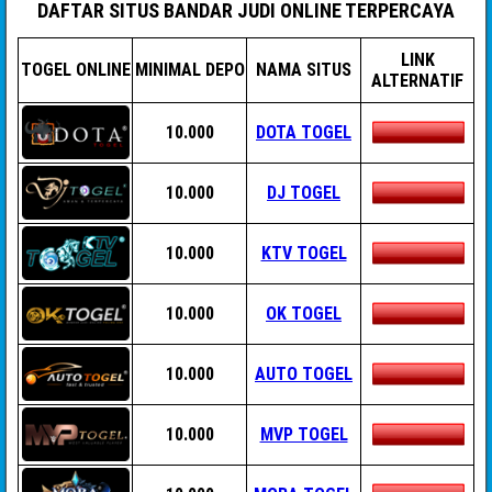
DAFTAR SITUS BANDAR JUDI ONLINE TERPERCAYA
LINK
TOGEL ONLINE
MINIMAL DEPO
NAMA SITUS
ALTERNATIF
10.000
DOTA TOGEL
10.000
DJ TOGEL
10.000
KTV TOGEL
10.000
OK TOGEL
10.000
AUTO TOGEL
10.000
MVP TOGEL