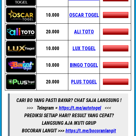
10.000
OSCAR TOGEL
20.000
ALI TOTO
10.000
LUX TOGEL
10.000
BINGO TOGEL
20.000
PLUS TOGEL
CARI BO YANG PASTI BAYAR? CHAT SAJA LANGSUNG !
>>>
Telegram =
https://t.me/autotogel
<<<
PREDIKSI SETIAP HARI? RESULT YANG CEPAT?
LANGSUNG AJA IKUTI GRUP
BOCORAN LANGIT >>>
https://t.me/bocoranlangit