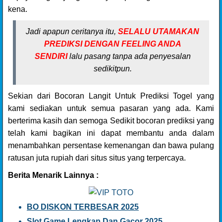
kena.
Jadi apapun ceritanya itu,
SELALU UTAMAKAN
PREDIKSI DENGAN FEELING ANDA
SENDIRI
lalu pasang tanpa ada penyesalan
sedikitpun.
Sekian dari Bocoran Langit Untuk Prediksi Togel yang
kami sediakan untuk semua pasaran yang ada. Kami
berterima kasih dan semoga Sedikit bocoran prediksi yang
telah kami bagikan ini dapat membantu anda dalam
menambahkan persentase kemenangan dan bawa pulang
ratusan juta rupiah dari situs situs yang terpercaya.
Berita Menarik Lainnya :
BO DISKON TERBESAR 2025
Slot Game Lengkap Dan Gacor 2025