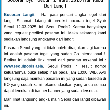
Dari Langit
Bocoran Langit
– Hai para pencari angka togel dari
langit, Selamat datang di prediksi bocoran togel Syair
Seoul 12-03-2025. ini. Seoul Pools? Karena banyaknya
yang request prediksi pasaran ini, Maka sekarang kami
sediakan langsung angkanya dari langit.
Pasaran Seoul yang ini tidak boleh diragukan lagi karena
ini adalah pasaran togel yang sudah Go International !.
Berikut ini adalah link resmi dari pasaran terkenal ini :
www.seoulpools.asia
. Seoul Pools ini result nomor
keluarannya buka setiap hari pada jam 13:00 WIB. Ayo
langsung saja mainkan pasaran ini yang sudah tersedia di
BO yang sudah kami rekomendasikan yang anda semua
dapat temukan di banner banner yang sudah tersedia.
Mari lihat langsung angka main Seoul dari langit dibawah
ini.