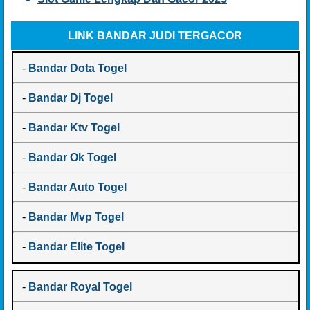
LINK BANDAR JUDI TERGACOR
-
Bandar Dota Togel
-
Bandar Dj Togel
-
Bandar Ktv Togel
-
Bandar Ok Togel
-
Bandar Auto Togel
-
Bandar Mvp Togel
-
Bandar Elite Togel
-
Bandar Royal Togel