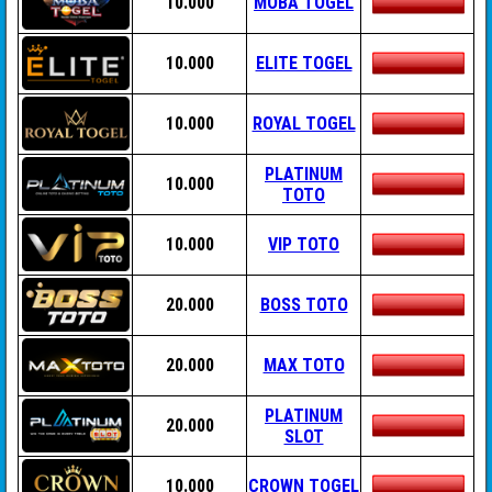
10.000
MOBA TOGEL
10.000
ELITE TOGEL
10.000
ROYAL TOGEL
PLATINUM
10.000
TOTO
10.000
VIP TOTO
20.000
BOSS TOTO
20.000
MAX TOTO
PLATINUM
20.000
SLOT
10.000
CROWN TOGEL