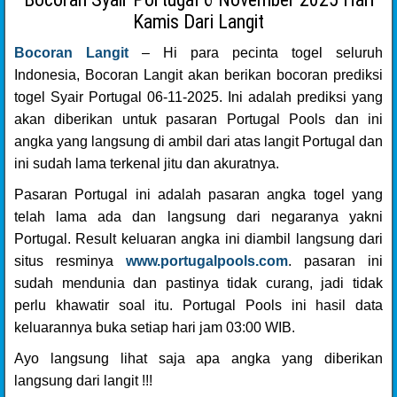
Kamis Dari Langit
Bocoran Langit
– Hi para pecinta togel seluruh
Indonesia, Bocoran Langit akan berikan bocoran prediksi
togel Syair Portugal 06-11-2025. Ini adalah prediksi yang
akan diberikan untuk pasaran Portugal Pools dan ini
angka yang langsung di ambil dari atas langit Portugal dan
ini sudah lama terkenal jitu dan akuratnya.
Pasaran Portugal ini adalah pasaran angka togel yang
telah lama ada dan langsung dari negaranya yakni
Portugal. Result keluaran angka ini diambil langsung dari
situs resminya
www.portugalpools.com
. pasaran ini
sudah mendunia dan pastinya tidak curang, jadi tidak
perlu khawatir soal itu. Portugal Pools ini hasil data
keluarannya buka setiap hari jam 03:00 WIB.
Ayo langsung lihat saja apa angka yang diberikan
langsung dari langit !!!