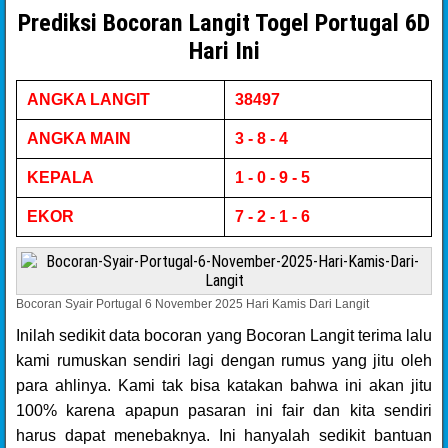
Prediksi Bocoran Langit Togel Portugal 6D
Hari Ini
ANGKA LANGIT
38497
ANGKA MAIN
3 - 8 - 4
KEPALA
1 - 0 - 9 - 5
EKOR
7 - 2 - 1 - 6
Bocoran Syair Portugal 6 November 2025 Hari Kamis Dari Langit
Inilah sedikit data bocoran yang Bocoran Langit terima lalu
kami rumuskan sendiri lagi dengan rumus yang jitu oleh
para ahlinya. Kami tak bisa katakan bahwa ini akan jitu
100% karena apapun pasaran ini fair dan kita sendiri
harus dapat menebaknya. Ini hanyalah sedikit bantuan