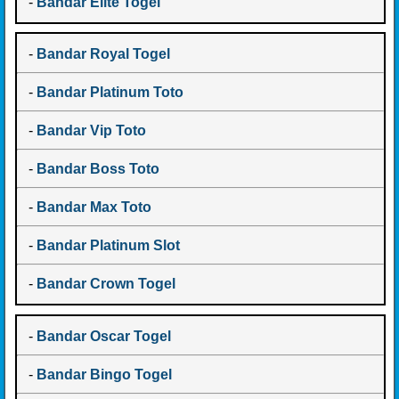
-
Bandar Elite Togel
-
Bandar Royal Togel
-
Bandar Platinum Toto
-
Bandar Vip Toto
-
Bandar Boss Toto
-
Bandar Max Toto
-
Bandar Platinum Slot
-
Bandar Crown Togel
-
Bandar Oscar Togel
-
Bandar Bingo Togel