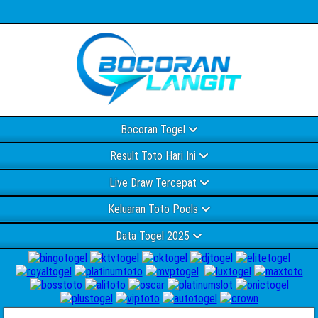
Bocoran Togel
Result Toto Hari Ini
Live Draw Tercepat
Keluaran Toto Pools
Data Togel 2025