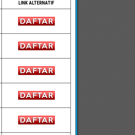
LINK ALTERNATIF