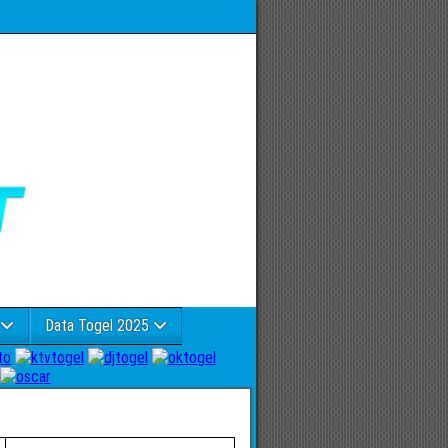
Data Togel 2025