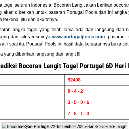
a togel seluruh Indonesia, Bocoran Langit akan berikan bocoran 
ng akan diberikan untuk pasaran Portugal Pools dan ini angka 
a terkenal jitu dan akuratnya.
saran angka togel yang telah lama ada dan langsung dari n
sung dari situs resminya
www.portugalpools.com
. pasaran 
watir soal itu. Portugal Pools ini hasil data keluarannya buka se
 yang diberikan langsung dari langit !!!
ediksi Bocoran Langit Togel Portugal 6D Hari 
92408
9 - 4 - 2
3 - 5 - 0 - 6
7 - 8 - 1 - 3