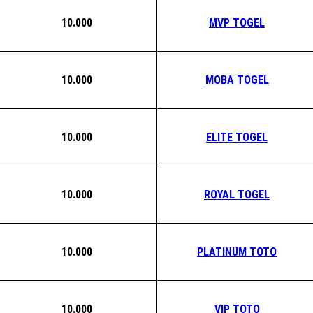
10.000
MVP TOGEL
10.000
MOBA TOGEL
10.000
ELITE TOGEL
10.000
ROYAL TOGEL
10.000
PLATINUM TOTO
10.000
VIP TOTO