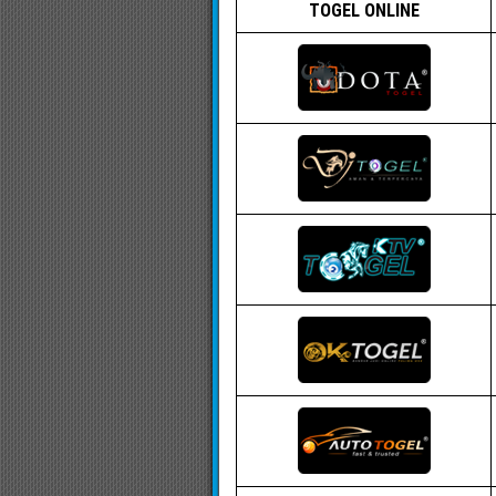
TOGEL ONLINE