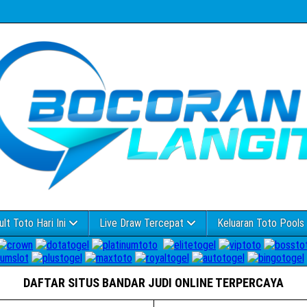
lt Toto Hari Ini
Live Draw Tercepat
Keluaran Toto Pools
DAFTAR SITUS BANDAR JUDI ONLINE TERPERCAYA