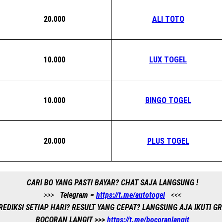
20.000
ALI TOTO
10.000
LUX TOGEL
10.000
BINGO TOGEL
20.000
PLUS TOGEL
CARI BO YANG PASTI BAYAR? CHAT SAJA LANGSUNG !
>>>
Telegram =
https://t.me/autotogel
<<<
REDIKSI SETIAP HARI? RESULT YANG CEPAT? LANGSUNG AJA IKUTI G
BOCORAN LANGIT >>>
https://t.me/bocoranlangit