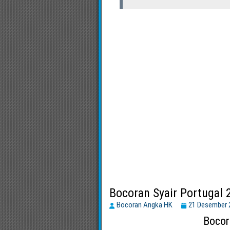
Bocoran Syair Portugal 
Bocoran Angka HK
21 Desember 
Bocor