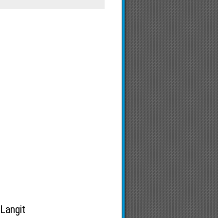
Langit