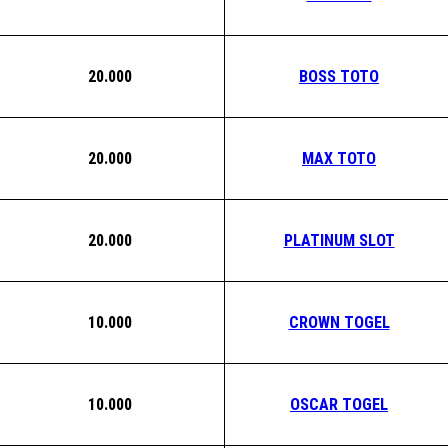
20.000
BOSS TOTO
20.000
MAX TOTO
20.000
PLATINUM SLOT
10.000
CROWN TOGEL
10.000
OSCAR TOGEL