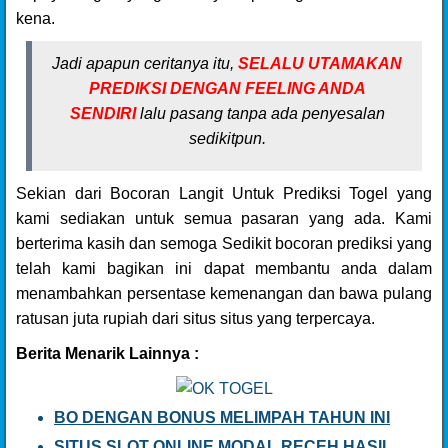
kena.
Jadi apapun ceritanya itu,
SELALU UTAMAKAN
PREDIKSI DENGAN FEELING ANDA
SENDIRI
lalu pasang tanpa ada penyesalan
sedikitpun.
Sekian dari Bocoran Langit Untuk Prediksi Togel yang
kami sediakan untuk semua pasaran yang ada. Kami
berterima kasih dan semoga Sedikit bocoran prediksi yang
telah kami bagikan ini dapat membantu anda dalam
menambahkan persentase kemenangan dan bawa pulang
ratusan juta rupiah dari situs situs yang terpercaya.
Berita Menarik Lainnya :
BO DENGAN BONUS MELIMPAH TAHUN INI
SITUS SLOT ONLINE MODAL RECEH HASIL