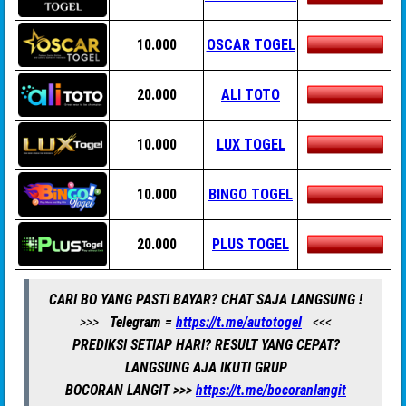
10.000
OSCAR TOGEL
20.000
ALI TOTO
10.000
LUX TOGEL
10.000
BINGO TOGEL
20.000
PLUS TOGEL
CARI BO YANG PASTI BAYAR? CHAT SAJA LANGSUNG !
>>>
Telegram =
https://t.me/autotogel
<<<
PREDIKSI SETIAP HARI? RESULT YANG CEPAT?
LANGSUNG AJA IKUTI GRUP
BOCORAN LANGIT >>>
https://t.me/bocoranlangit