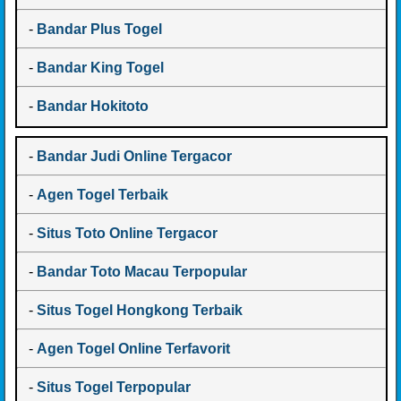
-
Bandar Plus Togel
-
Bandar King Togel
-
Bandar Hokitoto
-
Bandar Judi Online Tergacor
-
Agen Togel Terbaik
-
Situs Toto Online Tergacor
-
Bandar Toto Macau Terpopular
-
Situs Togel Hongkong Terbaik
-
Agen Togel Online Terfavorit
-
Situs Togel Terpopular