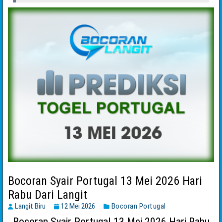
Bocoran Syair Portugal 13 Mei 2026 Hari
Rabu Dari Langit
Langit Biru
12 Mei 2026
Bocoran Portugal
Bocoran Syair Portugal 13 Mei 2026 Hari Rabu