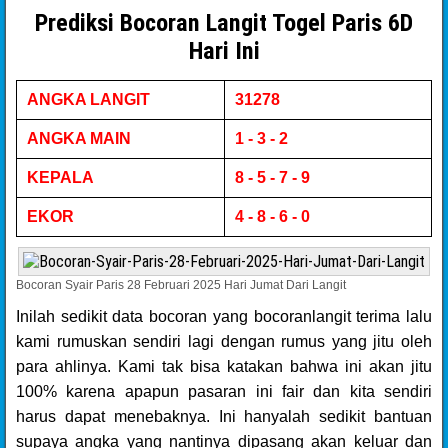
Prediksi Bocoran Langit Togel Paris 6D
Hari Ini
ANGKA LANGIT
31278
ANGKA MAIN
1 - 3 - 2
KEPALA
8 - 5 - 7 - 9
EKOR
4 - 8 - 6 - 0
Bocoran Syair Paris 28 Februari 2025 Hari Jumat Dari Langit
Inilah sedikit data bocoran yang bocoranlangit terima lalu
kami rumuskan sendiri lagi dengan rumus yang jitu oleh
para ahlinya. Kami tak bisa katakan bahwa ini akan jitu
100% karena apapun pasaran ini fair dan kita sendiri
harus dapat menebaknya. Ini hanyalah sedikit bantuan
supaya angka yang nantinya dipasang akan keluar dan