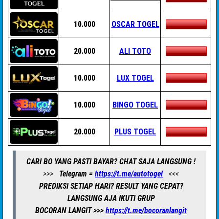
10.000
OSCAR TOGEL
20.000
ALI TOTO
10.000
LUX TOGEL
10.000
BINGO TOGEL
20.000
PLUS TOGEL
CARI BO YANG PASTI BAYAR? CHAT SAJA LANGSUNG !
>>>
Telegram =
https://t.me/autotogel
<<<
PREDIKSI SETIAP HARI? RESULT YANG CEPAT?
LANGSUNG AJA IKUTI GRUP
BOCORAN LANGIT >>>
https://t.me/bocoranlangit