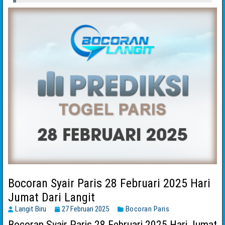
Bocoran Syair Paris 28 Februari 2025 Hari
Jumat Dari Langit
Langit Biru
27 Februari 2025
Bocoran Paris
Bocoran Syair Paris 28 Februari 2025 Hari Jumat