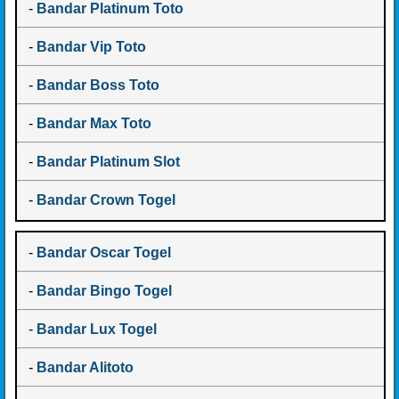
-
Bandar Platinum Toto
-
Bandar Vip Toto
-
Bandar Boss Toto
-
Bandar Max Toto
-
Bandar Platinum Slot
-
Bandar Crown Togel
-
Bandar Oscar Togel
-
Bandar Bingo Togel
-
Bandar Lux Togel
-
Bandar Alitoto