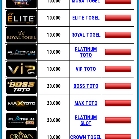
10.000
MOBA TOGEL
10.000
ELITE TOGEL
10.000
ROYAL TOGEL
PLATINUM
10.000
TOTO
10.000
VIP TOTO
20.000
BOSS TOTO
20.000
MAX TOTO
PLATINUM
20.000
SLOT
10.000
CROWN TOGEL