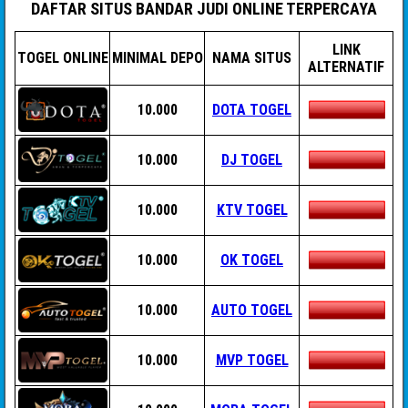
DAFTAR SITUS BANDAR JUDI ONLINE TERPERCAYA
LINK
TOGEL ONLINE
MINIMAL DEPO
NAMA SITUS
ALTERNATIF
10.000
DOTA TOGEL
10.000
DJ TOGEL
10.000
KTV TOGEL
10.000
OK TOGEL
10.000
AUTO TOGEL
10.000
MVP TOGEL