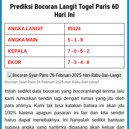
Prediksi Bocoran Langit Togel Paris 6D
Hari Ini
ANGKA LANGIT
95124
ANGKA MAIN
5 - 1 - 9
KEPALA
7 - 0 - 6 - 2
EKOR
7 - 3 - 4 - 8
Bocoran Syair Paris 26 Februari 2025 Hari Rabu Dari Langit
Inilah sedikit data bocoran yang bocoranlangit terima lalu
kami rumuskan sendiri lagi dengan rumus yang jitu oleh
para ahlinya. Kami tak bisa katakan bahwa ini akan jitu
100% karena apapun pasaran ini fair dan kita sendiri
harus dapat menebaknya. Ini hanyalah sedikit bantuan
supaya angka yang nantinya dipasang akan keluar dan