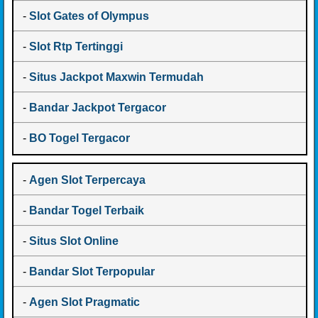
-
Slot Gates of Olympus
-
Slot Rtp Tertinggi
-
Situs Jackpot Maxwin Termudah
-
Bandar Jackpot Tergacor
-
BO Togel Tergacor
-
Agen Slot Terpercaya
-
Bandar Togel Terbaik
-
Situs Slot Online
-
Bandar Slot Terpopular
-
Agen Slot Pragmatic