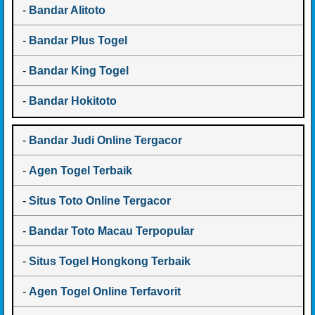
-
Bandar Alitoto
-
Bandar Plus Togel
-
Bandar King Togel
-
Bandar Hokitoto
-
Bandar Judi Online Tergacor
-
Agen Togel Terbaik
-
Situs Toto Online Tergacor
-
Bandar Toto Macau Terpopular
-
Situs Togel Hongkong Terbaik
-
Agen Togel Online Terfavorit