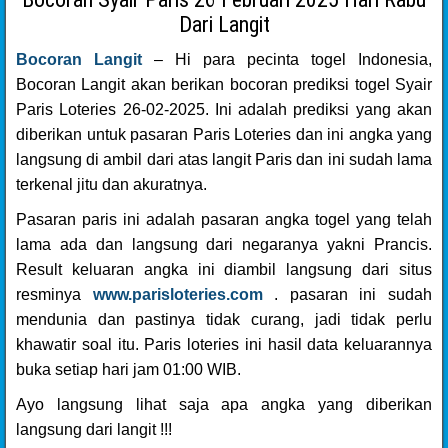
Dari Langit
Bocoran Langit
– Hi para pecinta togel Indonesia,
Bocoran Langit akan berikan bocoran prediksi togel Syair
Paris Loteries 26-02-2025. Ini adalah prediksi yang akan
diberikan untuk pasaran Paris Loteries dan ini angka yang
langsung di ambil dari atas langit Paris dan ini sudah lama
terkenal jitu dan akuratnya.
Pasaran paris ini adalah pasaran angka togel yang telah
lama ada dan langsung dari negaranya yakni Prancis.
Result keluaran angka ini diambil langsung dari situs
resminya
www.parisloteries.com
. pasaran ini sudah
mendunia dan pastinya tidak curang, jadi tidak perlu
khawatir soal itu. Paris loteries ini hasil data keluarannya
buka setiap hari jam 01:00 WIB.
Ayo langsung lihat saja apa angka yang diberikan
langsung dari langit !!!