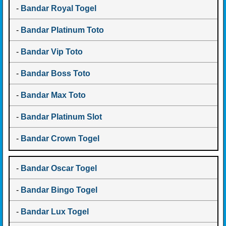
-
Bandar Royal Togel
-
Bandar Platinum Toto
-
Bandar Vip Toto
-
Bandar Boss Toto
-
Bandar Max Toto
-
Bandar Platinum Slot
-
Bandar Crown Togel
-
Bandar Oscar Togel
-
Bandar Bingo Togel
-
Bandar Lux Togel