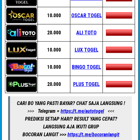
10.000
OSCAR TOGEL
20.000
ALI TOTO
10.000
LUX TOGEL
10.000
BINGO TOGEL
20.000
PLUS TOGEL
CARI BO YANG PASTI BAYAR? CHAT SAJA LANGSUNG !
>>>
Telegram =
https://t.me/autotogel
<<<
PREDIKSI SETIAP HARI? RESULT YANG CEPAT?
LANGSUNG AJA IKUTI GRUP
BOCORAN LANGIT >>>
https://t.me/bocoranlangit