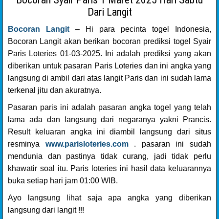
Dari Langit
Bocoran Langit
– Hi para pecinta togel Indonesia,
Bocoran Langit akan berikan bocoran prediksi togel Syair
Paris Loteries 01-03-2025. Ini adalah prediksi yang akan
diberikan untuk pasaran Paris Loteries dan ini angka yang
langsung di ambil dari atas langit Paris dan ini sudah lama
terkenal jitu dan akuratnya.
Pasaran paris ini adalah pasaran angka togel yang telah
lama ada dan langsung dari negaranya yakni Prancis.
Result keluaran angka ini diambil langsung dari situs
resminya
www.parisloteries.com
. pasaran ini sudah
mendunia dan pastinya tidak curang, jadi tidak perlu
khawatir soal itu. Paris loteries ini hasil data keluarannya
buka setiap hari jam 01:00 WIB.
Ayo langsung lihat saja apa angka yang diberikan
langsung dari langit !!!