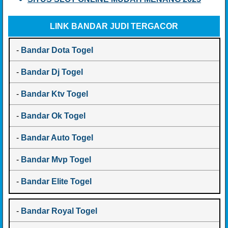
LINK BANDAR JUDI TERGACOR
-
Bandar Dota Togel
-
Bandar Dj Togel
-
Bandar Ktv Togel
-
Bandar Ok Togel
-
Bandar Auto Togel
-
Bandar Mvp Togel
-
Bandar Elite Togel
-
Bandar Royal Togel