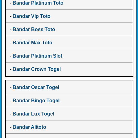
-
Bandar Platinum Toto
-
Bandar Vip Toto
-
Bandar Boss Toto
-
Bandar Max Toto
-
Bandar Platinum Slot
-
Bandar Crown Togel
-
Bandar Oscar Togel
-
Bandar Bingo Togel
-
Bandar Lux Togel
-
Bandar Alitoto