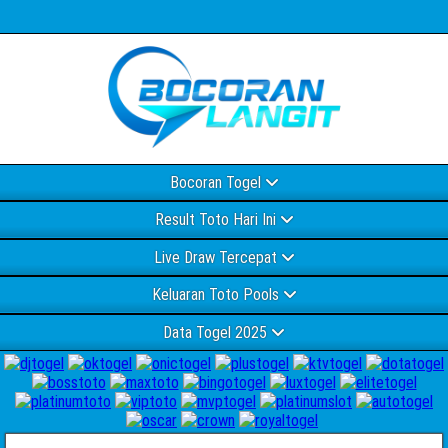
Bocoran Togel
Result Toto Hari Ini
Live Draw Tercepat
Keluaran Toto Pools
Data Togel 2025