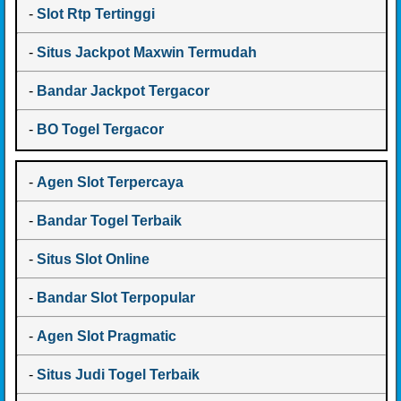
-
Slot Rtp Tertinggi
-
Situs Jackpot Maxwin Termudah
-
Bandar Jackpot Tergacor
-
BO Togel Tergacor
-
Agen Slot Terpercaya
-
Bandar Togel Terbaik
-
Situs Slot Online
-
Bandar Slot Terpopular
-
Agen Slot Pragmatic
-
Situs Judi Togel Terbaik