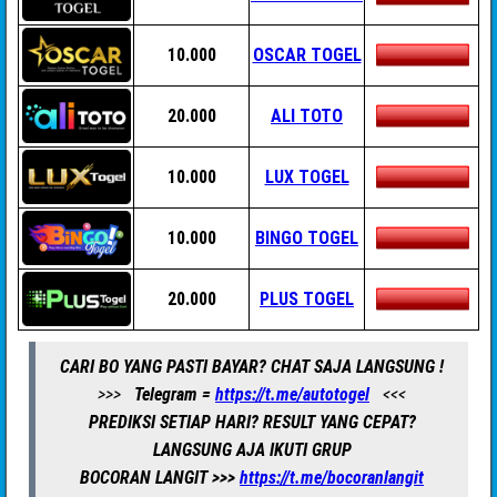
10.000
OSCAR TOGEL
20.000
ALI TOTO
10.000
LUX TOGEL
10.000
BINGO TOGEL
20.000
PLUS TOGEL
CARI BO YANG PASTI BAYAR? CHAT SAJA LANGSUNG !
>>>
Telegram =
https://t.me/autotogel
<<<
PREDIKSI SETIAP HARI? RESULT YANG CEPAT?
LANGSUNG AJA IKUTI GRUP
BOCORAN LANGIT >>>
https://t.me/bocoranlangit