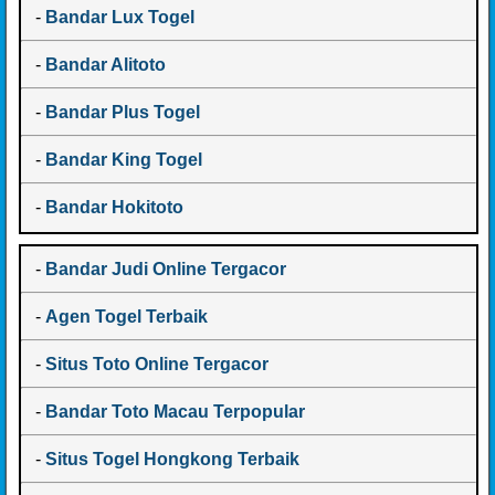
-
Bandar Lux Togel
-
Bandar Alitoto
-
Bandar Plus Togel
-
Bandar King Togel
-
Bandar Hokitoto
-
Bandar Judi Online Tergacor
-
Agen Togel Terbaik
-
Situs Toto Online Tergacor
-
Bandar Toto Macau Terpopular
-
Situs Togel Hongkong Terbaik