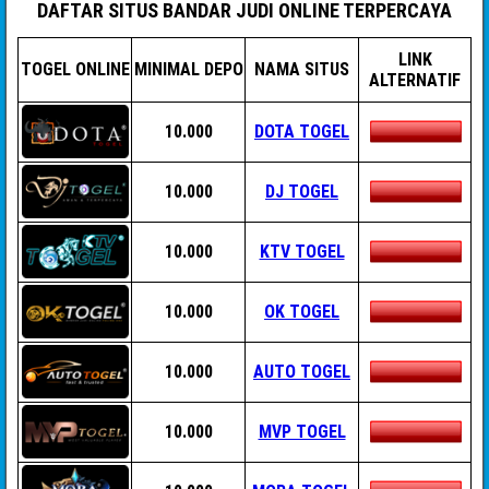
DAFTAR SITUS BANDAR JUDI ONLINE TERPERCAYA
LINK
TOGEL ONLINE
MINIMAL DEPO
NAMA SITUS
ALTERNATIF
10.000
DOTA TOGEL
10.000
DJ TOGEL
10.000
KTV TOGEL
10.000
OK TOGEL
10.000
AUTO TOGEL
10.000
MVP TOGEL