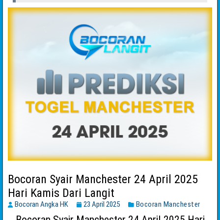
Bocoran Syair Manchester 24 April 2025
Hari Kamis Dari Langit
Bocoran Angka HK
23 April 2025
Bocoran Manchester
Bocoran Syair Manchester 24 April 2025 Hari