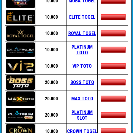
10.000
MOBA TOGEL
10.000
ELITE TOGEL
10.000
ROYAL TOGEL
PLATINUM
10.000
TOTO
10.000
VIP TOTO
20.000
BOSS TOTO
20.000
MAX TOTO
PLATINUM
20.000
SLOT
10.000
CROWN TOGEL