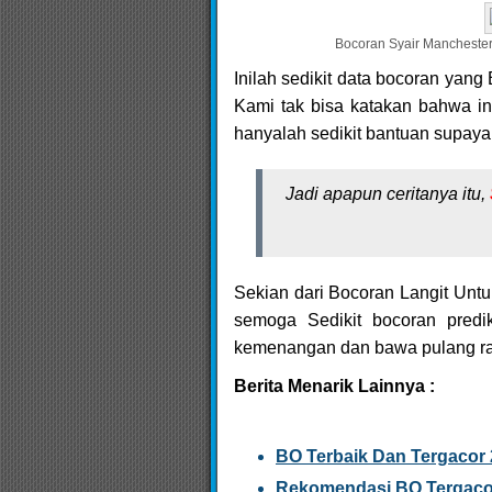
Bocoran Syair Manchester
Inilah sedikit data bocoran yang
Kami tak bisa katakan bahwa ini
hanyalah sedikit bantuan supaya
Jadi apapun ceritanya itu,
Sekian dari Bocoran Langit Unt
semoga Sedikit bocoran pred
kemenangan dan bawa pulang ratus
Berita Menarik Lainnya :
BO Terbaik Dan Tergacor
Rekomendasi BO Tergaco