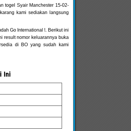
an togel Syair Manchester 15-02-
ekarang kami sediakan langsung
ah Go International !. Berikut ini
ni result nomor keluarannya buka
ersedia di BO yang sudah kami
 Ini