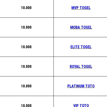
10.000
MVP TOGEL
10.000
MOBA TOGEL
10.000
ELITE TOGEL
10.000
ROYAL TOGEL
10.000
PLATINUM TOTO
10.000
VIP TOTO