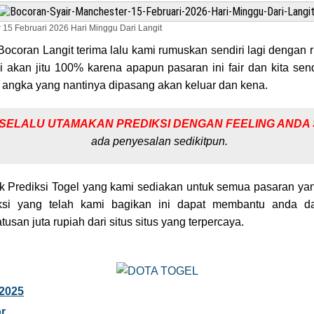
 15 Februari 2026 Hari Minggu Dari Langit
 Bocoran Langit terima lalu kami rumuskan sendiri lagi dengan r
 akan jitu 100% karena apapun pasaran ini fair dan kita sen
 angka yang nantinya dipasang akan keluar dan kena.
SELALU UTAMAKAN PREDIKSI DENGAN FEELING ANDA 
ada penyesalan sedikitpun.
uk Prediksi Togel yang kami sediakan untuk semua pasaran yan
iksi yang telah kami bagikan ini dapat membantu anda 
an juta rupiah dari situs situs yang terpercaya.
 2025
r