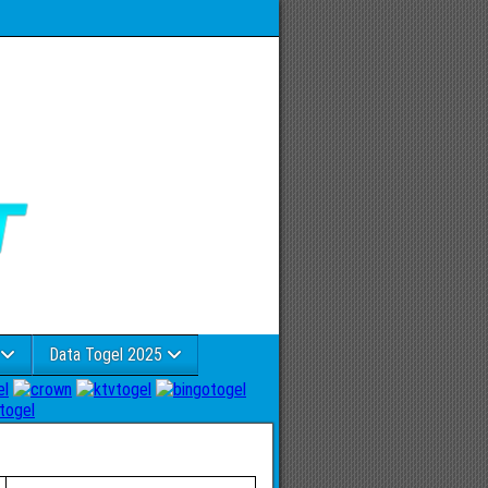
Data Togel 2025