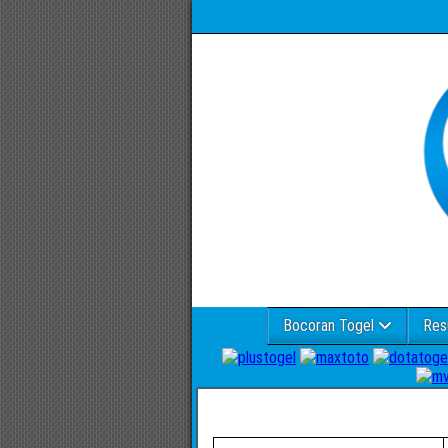
Bocoran Togel
Resu