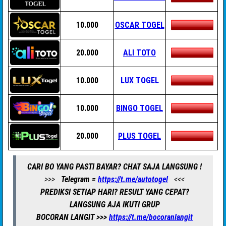
10.000
OSCAR TOGEL
20.000
ALI TOTO
10.000
LUX TOGEL
10.000
BINGO TOGEL
20.000
PLUS TOGEL
CARI BO YANG PASTI BAYAR? CHAT SAJA LANGSUNG !
>>>
Telegram =
https://t.me/autotogel
<<<
PREDIKSI SETIAP HARI? RESULT YANG CEPAT?
LANGSUNG AJA IKUTI GRUP
BOCORAN LANGIT >>>
https://t.me/bocoranlangit