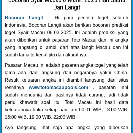
Dari Langit
Bocoran Langit
– Hi para pecinta togel seluruh
Indonesia, Bocoran Langit akan berikan bocoran prediksi
togel Syair Macau 08-03-2025. Ini adalah prediksi yang
akan diberikan untuk pasaran Toto Macau dan ini angka
yang langsung di ambil dari atas langit Macau dan ini
sudah lama terkenal jitu dan akuratnya.
Pasaran Macau ini adalah pasaran angka togel yang telah
lama ada dan langsung dari negaranya yakni China.
Result keluaran angka ini diambil langsung dari situs
resminya
www.totomacaupools.com
. pasaran inni
sudah mendunia dan pastinya tidak curang, jadi tidak
perlu khawatir soal itu. Toto Macau ini hasil data
keluarannya buka setiap hari jam 00:01 WIB, 13:00 WIB,
16:00 WIB, 19:00 WIB, 22:00 WIB.
Ayo langsung lihat saja apa angka yang diberikan