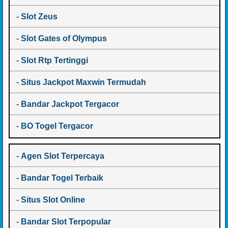
-
Slot Zeus
-
Slot Gates of Olympus
-
Slot Rtp Tertinggi
-
Situs Jackpot Maxwin Termudah
-
Bandar Jackpot Tergacor
-
BO Togel Tergacor
-
Agen Slot Terpercaya
-
Bandar Togel Terbaik
-
Situs Slot Online
-
Bandar Slot Terpopular