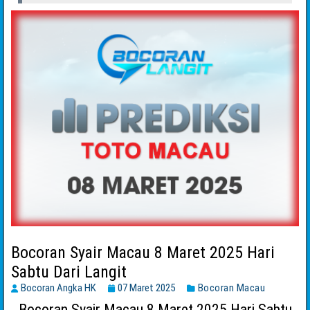
Bocoran Syair Macau 8 Maret 2025 Hari
Sabtu Dari Langit
Bocoran Angka HK
07 Maret 2025
Bocoran Macau
Bocoran Syair Macau 8 Maret 2025 Hari Sabtu