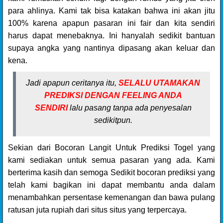
para ahlinya. Kami tak bisa katakan bahwa ini akan jitu
100% karena apapun pasaran ini fair dan kita sendiri
harus dapat menebaknya. Ini hanyalah sedikit bantuan
supaya angka yang nantinya dipasang akan keluar dan
kena.
Jadi apapun ceritanya itu,
SELALU UTAMAKAN
PREDIKSI DENGAN FEELING ANDA
SENDIRI
lalu pasang tanpa ada penyesalan
sedikitpun.
Sekian dari Bocoran Langit Untuk Prediksi Togel yang
kami sediakan untuk semua pasaran yang ada. Kami
berterima kasih dan semoga Sedikit bocoran prediksi yang
telah kami bagikan ini dapat membantu anda dalam
menambahkan persentase kemenangan dan bawa pulang
ratusan juta rupiah dari situs situs yang terpercaya.