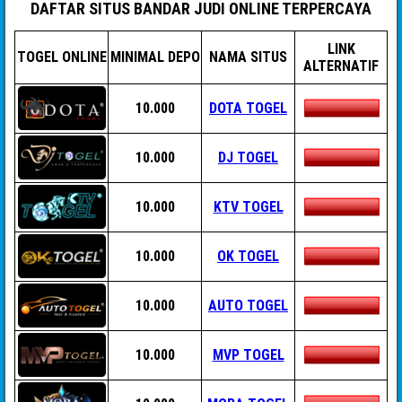
DAFTAR SITUS BANDAR JUDI ONLINE TERPERCAYA
LINK
TOGEL ONLINE
MINIMAL DEPO
NAMA SITUS
ALTERNATIF
10.000
DOTA TOGEL
10.000
DJ TOGEL
10.000
KTV TOGEL
10.000
OK TOGEL
10.000
AUTO TOGEL
10.000
MVP TOGEL