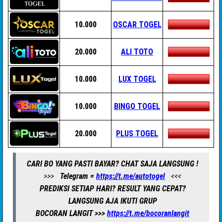
10.000
OSCAR TOGEL
20.000
ALI TOTO
10.000
LUX TOGEL
10.000
BINGO TOGEL
20.000
PLUS TOGEL
CARI BO YANG PASTI BAYAR? CHAT SAJA LANGSUNG !
>>>
Telegram =
https://t.me/autotogel
<<<
PREDIKSI SETIAP HARI? RESULT YANG CEPAT?
LANGSUNG AJA IKUTI GRUP
BOCORAN LANGIT >>>
https://t.me/bocoranlangit