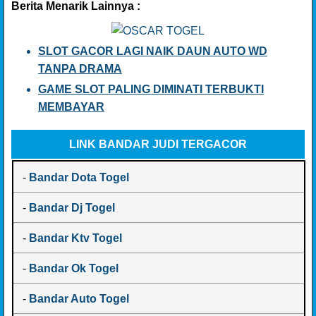
Berita Menarik Lainnya :
SLOT GACOR LAGI NAIK DAUN AUTO WD
TANPA DRAMA
GAME SLOT PALING DIMINATI TERBUKTI
MEMBAYAR
LINK BANDAR JUDI TERGACOR
-
Bandar Dota Togel
-
Bandar Dj Togel
-
Bandar Ktv Togel
-
Bandar Ok Togel
-
Bandar Auto Togel