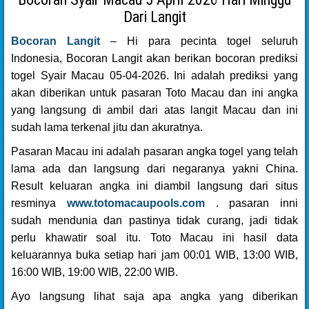
Dari Langit
Bocoran Langit
– Hi para pecinta togel seluruh
Indonesia, Bocoran Langit akan berikan bocoran prediksi
togel Syair Macau 05-04-2026. Ini adalah prediksi yang
akan diberikan untuk pasaran Toto Macau dan ini angka
yang langsung di ambil dari atas langit Macau dan ini
sudah lama terkenal jitu dan akuratnya.
Pasaran Macau ini adalah pasaran angka togel yang telah
lama ada dan langsung dari negaranya yakni China.
Result keluaran angka ini diambil langsung dari situs
resminya
www.totomacaupools.com
. pasaran inni
sudah mendunia dan pastinya tidak curang, jadi tidak
perlu khawatir soal itu. Toto Macau ini hasil data
keluarannya buka setiap hari jam 00:01 WIB, 13:00 WIB,
16:00 WIB, 19:00 WIB, 22:00 WIB.
Ayo langsung lihat saja apa angka yang diberikan