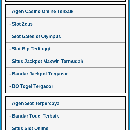
-
Agen Casino Online Terbaik
-
Slot Zeus
-
Slot Gates of Olympus
-
Slot Rtp Tertinggi
-
Situs Jackpot Maxwin Termudah
-
Bandar Jackpot Tergacor
-
BO Togel Tergacor
-
Agen Slot Terpercaya
-
Bandar Togel Terbaik
-
Situs Slot Online