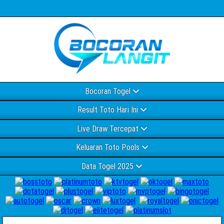
Bocoran Togel
Result Toto Hari Ini
Live Draw Tercepat
Keluaran Toto Pools
Data Togel 2025