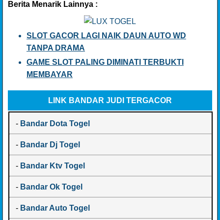
Berita Menarik Lainnya :
SLOT GACOR LAGI NAIK DAUN AUTO WD
TANPA DRAMA
GAME SLOT PALING DIMINATI TERBUKTI
MEMBAYAR
LINK BANDAR JUDI TERGACOR
-
Bandar Dota Togel
-
Bandar Dj Togel
-
Bandar Ktv Togel
-
Bandar Ok Togel
-
Bandar Auto Togel