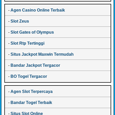
-
Agen Casino Online Terbaik
-
Slot Zeus
-
Slot Gates of Olympus
-
Slot Rtp Tertinggi
-
Situs Jackpot Maxwin Termudah
-
Bandar Jackpot Tergacor
-
BO Togel Tergacor
-
Agen Slot Terpercaya
-
Bandar Togel Terbaik
-
Situs Slot Online