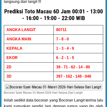
langsung dari langit !!!
Prediksi Toto Macau 6D Jam 00:01 - 13:00
- 16:00 - 19:00 - 22:00 WIB
ANGKA LANGIT
80711
ANGKA MAIN
7 - 8 - 0
KEPALA
1 - 3 - 4 - 9
EKOR
6 - 2 - 1 - 5
2D
39 - 71 - 62 - 14 - 80
3D
397 - 162 - 148 - 046
Bocoran Syair Macau 31 Maret 2026 Hari Selasa Dari Langit
Inilah sedikit data bocoran yang Bocoran Langit terima lalu
kami rumuskan sendiri lagi dengan rumus yang jitu oleh