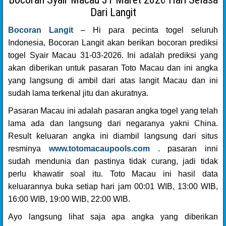
Dari Langit
Bocoran Langit
– Hi para pecinta togel seluruh
Indonesia, Bocoran Langit akan berikan bocoran prediksi
togel Syair Macau 31-03-2026. Ini adalah prediksi yang
akan diberikan untuk pasaran Toto Macau dan ini angka
yang langsung di ambil dari atas langit Macau dan ini
sudah lama terkenal jitu dan akuratnya.
Pasaran Macau ini adalah pasaran angka togel yang telah
lama ada dan langsung dari negaranya yakni China.
Result keluaran angka ini diambil langsung dari situs
resminya
www.totomacaupools.com
. pasaran inni
sudah mendunia dan pastinya tidak curang, jadi tidak
perlu khawatir soal itu. Toto Macau ini hasil data
keluarannya buka setiap hari jam 00:01 WIB, 13:00 WIB,
16:00 WIB, 19:00 WIB, 22:00 WIB.
Ayo langsung lihat saja apa angka yang diberikan