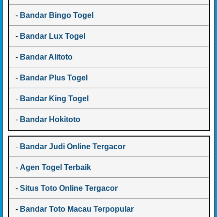
-
Bandar Bingo Togel
-
Bandar Lux Togel
-
Bandar Alitoto
-
Bandar Plus Togel
-
Bandar King Togel
-
Bandar Hokitoto
-
Bandar Judi Online Tergacor
-
Agen Togel Terbaik
-
Situs Toto Online Tergacor
-
Bandar Toto Macau Terpopular