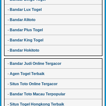
-
Bandar Lux Togel
-
Bandar Alitoto
-
Bandar Plus Togel
-
Bandar King Togel
-
Bandar Hokitoto
-
Bandar Judi Online Tergacor
-
Agen Togel Terbaik
-
Situs Toto Online Tergacor
-
Bandar Toto Macau Terpopular
-
Situs Togel Hongkong Terbaik