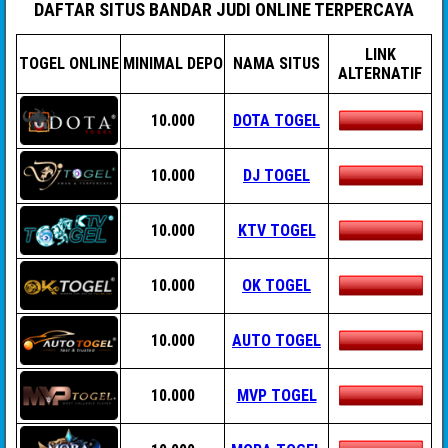
DAFTAR SITUS BANDAR JUDI ONLINE TERPERCAYA
LINK
TOGEL ONLINE
MINIMAL DEPO
NAMA SITUS
ALTERNATIF
10.000
DOTA TOGEL
10.000
DJ TOGEL
10.000
KTV TOGEL
10.000
OK TOGEL
10.000
AUTO TOGEL
10.000
MVP TOGEL