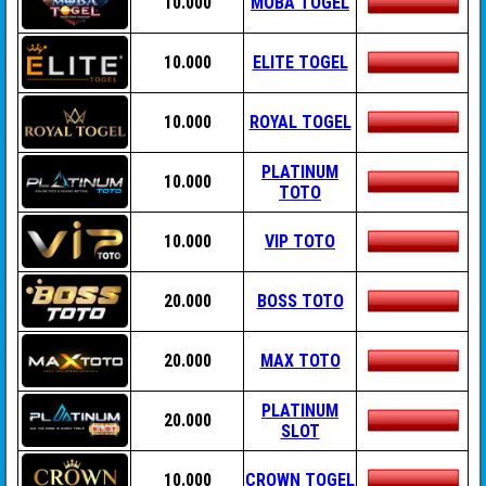
10.000
MOBA TOGEL
10.000
ELITE TOGEL
10.000
ROYAL TOGEL
PLATINUM
10.000
TOTO
10.000
VIP TOTO
20.000
BOSS TOTO
20.000
MAX TOTO
PLATINUM
20.000
SLOT
10.000
CROWN TOGEL