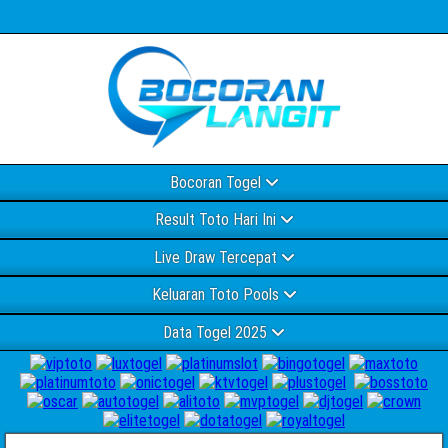
Bocoran Togel
Result Toto Hari Ini
Live Draw Tercepat
Keluaran Toto Pools
Data Togel 2025