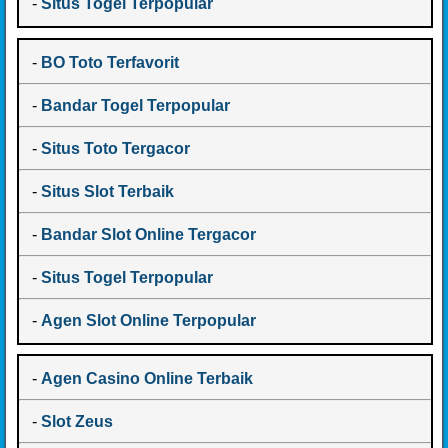
-
Situs Togel Terpopular
-
BO Toto Terfavorit
-
Bandar Togel Terpopular
-
Situs Toto Tergacor
-
Situs Slot Terbaik
-
Bandar Slot Online Tergacor
-
Situs Togel Terpopular
-
Agen Slot Online Terpopular
-
Agen Casino Online Terbaik
-
Slot Zeus