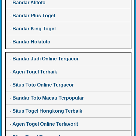
-
Bandar Alitoto
-
Bandar Plus Togel
-
Bandar King Togel
-
Bandar Hokitoto
-
Bandar Judi Online Tergacor
-
Agen Togel Terbaik
-
Situs Toto Online Tergacor
-
Bandar Toto Macau Terpopular
-
Situs Togel Hongkong Terbaik
-
Agen Togel Online Terfavorit