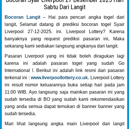
Sabtu Dari Langit
Bocoran Langit
– Hai para pencari angka togel dari
langit, Selamat datang di prediksi bocoran togel Syair
Liverpool 27-12-2025. ini. Liverpool Lottery? Karena
banyaknya yang request prediksi pasaran ini, Maka
sekarang kami sediakan langsung angkanya dari langit.
Pasaran Liverpool yang ini tidak boleh diragukan lagi
karena ini adalah pasaran togel yang sudah Go
International !. Berikut ini adalah link resmi dari pasaran
terkenal ini :
www.liverpoollottery.co.uk
. Liverpool Lottery
ini result nomor keluarannya buka setiap hari pada jam
11:00 WIB. Ayo langsung saja mainkan pasaran ini yang
sudah tersedia di BO yang sudah kami rekomendasikan
yang anda semua dapat temukan di banner banner yang
sudah tersedia.
Mari lihat langsung angka main Liverpool dari langit