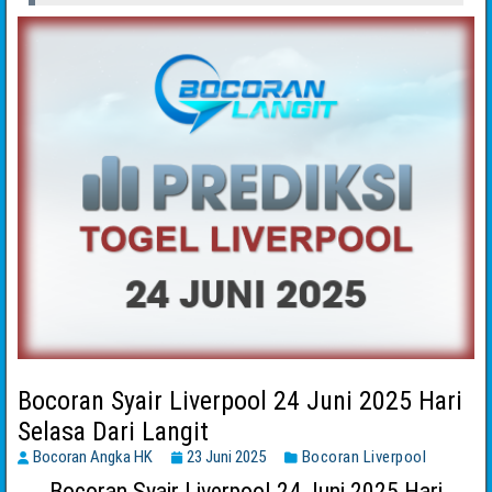
Bocoran Syair Liverpool 24 Juni 2025 Hari
Selasa Dari Langit
Bocoran Angka HK
23 Juni 2025
Bocoran Liverpool
Bocoran Syair Liverpool 24 Juni 2025 Hari