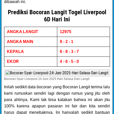
dibawah ini.
Prediksi Bocoran Langit Togel Liverpool
6D Hari Ini
ANGKA LANGIT
12975
ANGKA MAIN
9 - 2 - 1
KEPALA
6 - 8 - 3 - 7
EKOR
4 - 6 - 5 - 0
Bocoran Syair Liverpool 24 Juni 2025 Hari Selasa Dari Langit
Inilah sedikit data bocoran yang Bocoran Langit terima lalu
kami rumuskan sendiri lagi dengan rumus yang jitu oleh
para ahlinya. Kami tak bisa katakan bahwa ini akan jitu
100% karena apapun pasaran ini fair dan kita sendiri
harus dapat menebaknya. Ini hanyalah sedikit bantuan