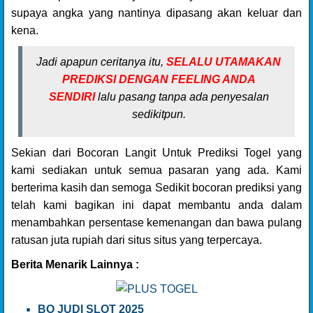
supaya angka yang nantinya dipasang akan keluar dan
kena.
Jadi apapun ceritanya itu,
SELALU UTAMAKAN
PREDIKSI DENGAN FEELING ANDA
SENDIRI
lalu pasang tanpa ada penyesalan
sedikitpun.
Sekian dari Bocoran Langit Untuk Prediksi Togel yang
kami sediakan untuk semua pasaran yang ada. Kami
berterima kasih dan semoga Sedikit bocoran prediksi yang
telah kami bagikan ini dapat membantu anda dalam
menambahkan persentase kemenangan dan bawa pulang
ratusan juta rupiah dari situs situs yang terpercaya.
Berita Menarik Lainnya :
BO JUDI SLOT 2025