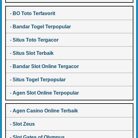
-
BO Toto Terfavorit
-
Bandar Togel Terpopular
-
Situs Toto Tergacor
-
Situs Slot Terbaik
-
Bandar Slot Online Tergacor
-
Situs Togel Terpopular
-
Agen Slot Online Terpopular
-
Agen Casino Online Terbaik
-
Slot Zeus
-
Slot Gates of Olympus