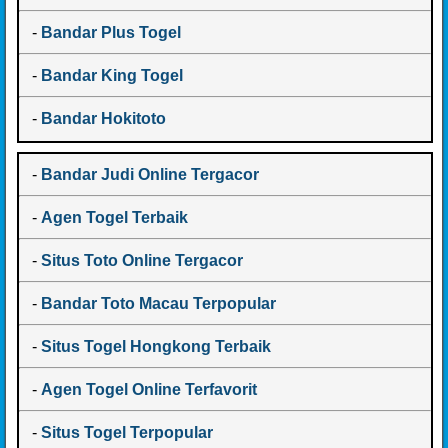
-
Bandar Plus Togel
-
Bandar King Togel
-
Bandar Hokitoto
-
Bandar Judi Online Tergacor
-
Agen Togel Terbaik
-
Situs Toto Online Tergacor
-
Bandar Toto Macau Terpopular
-
Situs Togel Hongkong Terbaik
-
Agen Togel Online Terfavorit
-
Situs Togel Terpopular