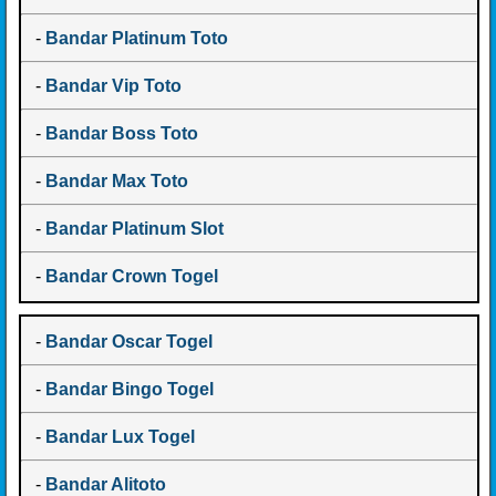
-
Bandar Platinum Toto
-
Bandar Vip Toto
-
Bandar Boss Toto
-
Bandar Max Toto
-
Bandar Platinum Slot
-
Bandar Crown Togel
-
Bandar Oscar Togel
-
Bandar Bingo Togel
-
Bandar Lux Togel
-
Bandar Alitoto