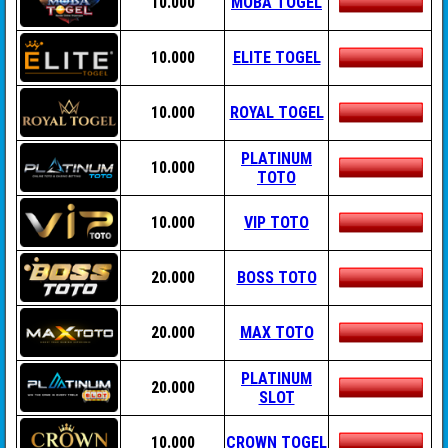
10.000
MOBA TOGEL
10.000
ELITE TOGEL
10.000
ROYAL TOGEL
PLATINUM
10.000
TOTO
10.000
VIP TOTO
20.000
BOSS TOTO
20.000
MAX TOTO
PLATINUM
20.000
SLOT
10.000
CROWN TOGEL