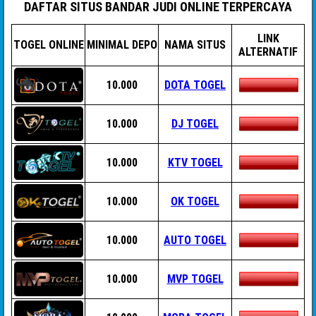
DAFTAR SITUS BANDAR JUDI ONLINE TERPERCAYA
LINK
TOGEL ONLINE
MINIMAL DEPO
NAMA SITUS
ALTERNATIF
10.000
DOTA TOGEL
10.000
DJ TOGEL
10.000
KTV TOGEL
10.000
OK TOGEL
10.000
AUTO TOGEL
10.000
MVP TOGEL