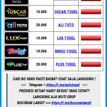
10.000
OSCAR TOGEL
20.000
ALI TOTO
10.000
LUX TOGEL
10.000
BINGO TOGEL
20.000
PLUS TOGEL
CARI BO YANG PASTI BAYAR? CHAT SAJA LANGSUNG !
>>>
Telegram =
https://t.me/autotogel
<<<
PREDIKSI SETIAP HARI? RESULT YANG CEPAT?
LANGSUNG AJA IKUTI GRUP
BOCORAN LANGIT >>>
https://t.me/bocoranlangit