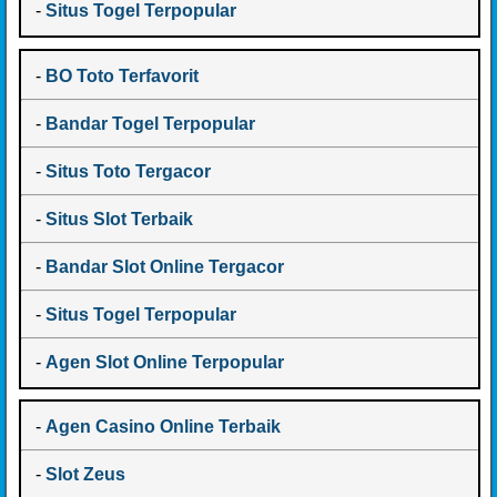
-
Situs Togel Terpopular
-
BO Toto Terfavorit
-
Bandar Togel Terpopular
-
Situs Toto Tergacor
-
Situs Slot Terbaik
-
Bandar Slot Online Tergacor
-
Situs Togel Terpopular
-
Agen Slot Online Terpopular
-
Agen Casino Online Terbaik
-
Slot Zeus