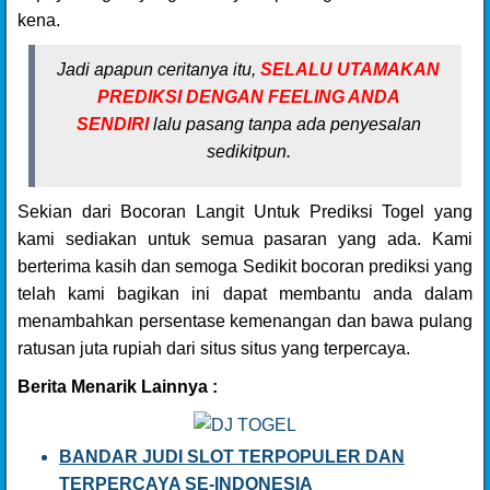
kena.
Jadi apapun ceritanya itu,
SELALU UTAMAKAN
PREDIKSI DENGAN FEELING ANDA
SENDIRI
lalu pasang tanpa ada penyesalan
sedikitpun.
Sekian dari Bocoran Langit Untuk Prediksi Togel yang
kami sediakan untuk semua pasaran yang ada. Kami
berterima kasih dan semoga Sedikit bocoran prediksi yang
telah kami bagikan ini dapat membantu anda dalam
menambahkan persentase kemenangan dan bawa pulang
ratusan juta rupiah dari situs situs yang terpercaya.
Berita Menarik Lainnya :
BANDAR JUDI SLOT TERPOPULER DAN
TERPERCAYA SE-INDONESIA