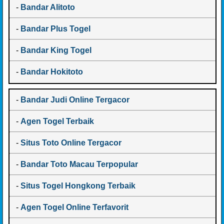
-
Bandar Alitoto
-
Bandar Plus Togel
-
Bandar King Togel
-
Bandar Hokitoto
-
Bandar Judi Online Tergacor
-
Agen Togel Terbaik
-
Situs Toto Online Tergacor
-
Bandar Toto Macau Terpopular
-
Situs Togel Hongkong Terbaik
-
Agen Togel Online Terfavorit