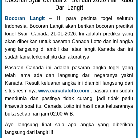
Dari Langit
Bocoran Langit
– Hi para pecinta togel seluruh
Indonesia, Bocoran Langit akan berikan bocoran prediksi
togel Syair Canada 21-01-2026. Ini adalah prediksi yang
akan diberikan untuk pasaran Canada Lotto dan ini angka
yang langsung di ambil dari atas langit Kanada dan ini
sudah lama terkenal jitu dan akuratnya.
Pasaran Canada ini adalah pasaran angka togel yang
telah lama ada dan langsung dari negaranya yakni
Kanada. Result keluaran angka ini diambil langsung dari
situs resminya
www.canadalotto.com
. pasaran ini sudah
mendunia dan pastinya tidak curang, jadi tidak perlu
khawatir soal itu. Canada Lotto ini hasil data keluarannya
buka setiap hari jam 02:00 WIB.
Ayo langsung lihat saja apa angka yang diberikan
langsung dari langit !!!