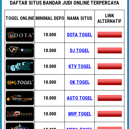
DAFTAR SITUS BANDAR JUDI ONLINE TERPERCAYA
LINK
TOGEL ONLINE
MINIMAL DEPO
NAMA SITUS
ALTERNATIF
10.000
DOTA TOGEL
10.000
DJ TOGEL
10.000
KTV TOGEL
10.000
OK TOGEL
10.000
AUTO TOGEL
10.000
MVP TOGEL