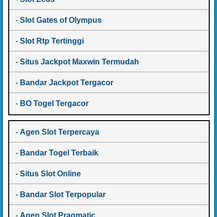
-
Slot Gates of Olympus
-
Slot Rtp Tertinggi
-
Situs Jackpot Maxwin Termudah
-
Bandar Jackpot Tergacor
-
BO Togel Tergacor
-
Agen Slot Terpercaya
-
Bandar Togel Terbaik
-
Situs Slot Online
-
Bandar Slot Terpopular
-
Agen Slot Pragmatic