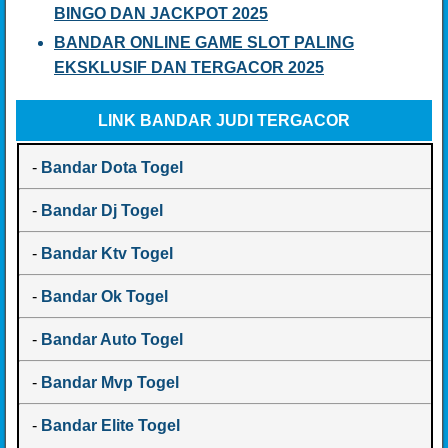
BINGO DAN JACKPOT 2025
BANDAR ONLINE GAME SLOT PALING
EKSKLUSIF DAN TERGACOR 2025
LINK BANDAR JUDI TERGACOR
-
Bandar Dota Togel
-
Bandar Dj Togel
-
Bandar Ktv Togel
-
Bandar Ok Togel
-
Bandar Auto Togel
-
Bandar Mvp Togel
-
Bandar Elite Togel