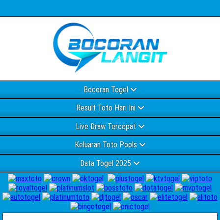
Bocoran Togel
Result Toto Hari Ini
Live Draw Tercepat
Keluaran Toto Pools
Data Togel 2025