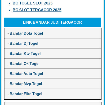
BO TOGEL SLOT 2025
BO SLOT TERGACOR 2025
LINK BANDAR JUDI TERGACOR
-
Bandar Dota Togel
-
Bandar Dj Togel
-
Bandar Ktv Togel
-
Bandar Ok Togel
-
Bandar Auto Togel
-
Bandar Mvp Togel
-
Bandar Elite Togel