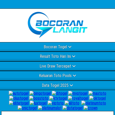
Bocoran Togel
Result Toto Hari Ini
Live Draw Tercepat
Keluaran Toto Pools
Data Togel 2025