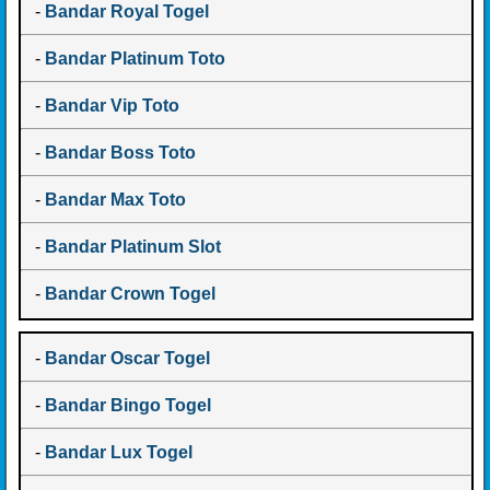
-
Bandar Royal Togel
-
Bandar Platinum Toto
-
Bandar Vip Toto
-
Bandar Boss Toto
-
Bandar Max Toto
-
Bandar Platinum Slot
-
Bandar Crown Togel
-
Bandar Oscar Togel
-
Bandar Bingo Togel
-
Bandar Lux Togel