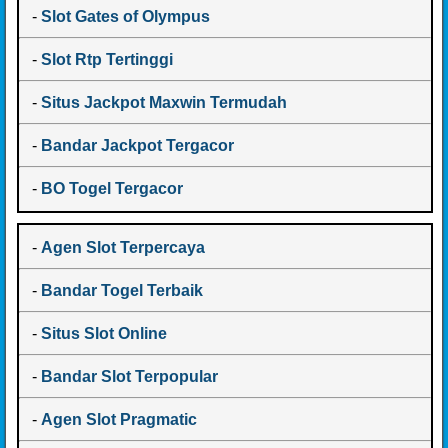
-
Slot Gates of Olympus
-
Slot Rtp Tertinggi
-
Situs Jackpot Maxwin Termudah
-
Bandar Jackpot Tergacor
-
BO Togel Tergacor
-
Agen Slot Terpercaya
-
Bandar Togel Terbaik
-
Situs Slot Online
-
Bandar Slot Terpopular
-
Agen Slot Pragmatic