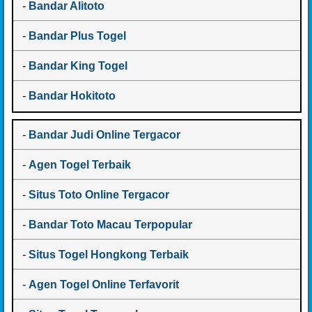
-
Bandar Alitoto
-
Bandar Plus Togel
-
Bandar King Togel
-
Bandar Hokitoto
-
Bandar Judi Online Tergacor
-
Agen Togel Terbaik
-
Situs Toto Online Tergacor
-
Bandar Toto Macau Terpopular
-
Situs Togel Hongkong Terbaik
-
Agen Togel Online Terfavorit