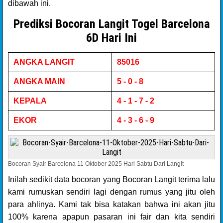
dibawah ini.
Prediksi Bocoran Langit Togel Barcelona
6D Hari Ini
ANGKA LANGIT
85016
ANGKA MAIN
5 - 0 - 8
KEPALA
4 - 1 - 7 - 2
EKOR
4 - 3 - 6 - 9
Bocoran Syair Barcelona 11 Oktober 2025 Hari Sabtu Dari Langit
Inilah sedikit data bocoran yang Bocoran Langit terima lalu
kami rumuskan sendiri lagi dengan rumus yang jitu oleh
para ahlinya. Kami tak bisa katakan bahwa ini akan jitu
100% karena apapun pasaran ini fair dan kita sendiri