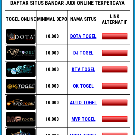
DAFTAR SITUS BANDAR JUDI ONLINE TERPERCAYA
LINK
TOGEL ONLINE
MINIMAL DEPO
NAMA SITUS
ALTERNATIF
10.000
DOTA TOGEL
10.000
DJ TOGEL
10.000
KTV TOGEL
10.000
OK TOGEL
10.000
AUTO TOGEL
10.000
MVP TOGEL