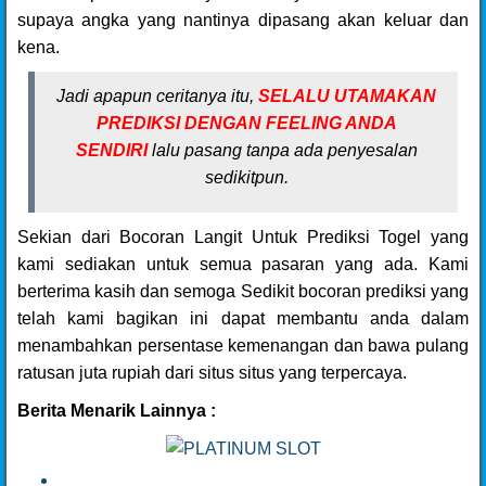
supaya angka yang nantinya dipasang akan keluar dan
kena.
Jadi apapun ceritanya itu,
SELALU UTAMAKAN
PREDIKSI DENGAN FEELING ANDA
SENDIRI
lalu pasang tanpa ada penyesalan
sedikitpun.
Sekian dari Bocoran Langit Untuk Prediksi Togel yang
kami sediakan untuk semua pasaran yang ada. Kami
berterima kasih dan semoga Sedikit bocoran prediksi yang
telah kami bagikan ini dapat membantu anda dalam
menambahkan persentase kemenangan dan bawa pulang
ratusan juta rupiah dari situs situs yang terpercaya.
Berita Menarik Lainnya :