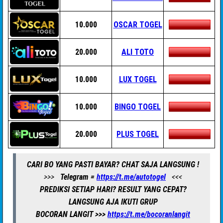
10.000
OSCAR TOGEL
20.000
ALI TOTO
10.000
LUX TOGEL
10.000
BINGO TOGEL
20.000
PLUS TOGEL
CARI BO YANG PASTI BAYAR? CHAT SAJA LANGSUNG !
>>>
Telegram =
https://t.me/autotogel
<<<
PREDIKSI SETIAP HARI? RESULT YANG CEPAT?
LANGSUNG AJA IKUTI GRUP
BOCORAN LANGIT >>>
https://t.me/bocoranlangit