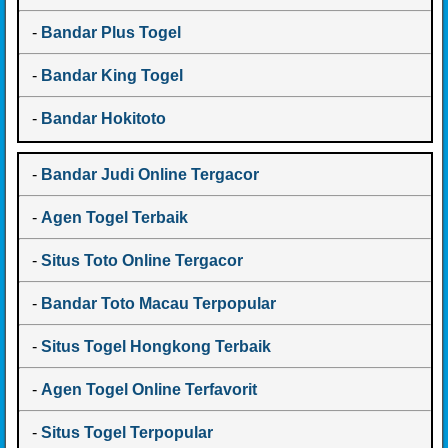
-
Bandar Plus Togel
-
Bandar King Togel
-
Bandar Hokitoto
-
Bandar Judi Online Tergacor
-
Agen Togel Terbaik
-
Situs Toto Online Tergacor
-
Bandar Toto Macau Terpopular
-
Situs Togel Hongkong Terbaik
-
Agen Togel Online Terfavorit
-
Situs Togel Terpopular