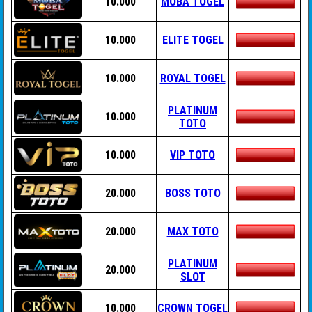
10.000
MOBA TOGEL
10.000
ELITE TOGEL
10.000
ROYAL TOGEL
PLATINUM
10.000
TOTO
10.000
VIP TOTO
20.000
BOSS TOTO
20.000
MAX TOTO
PLATINUM
20.000
SLOT
10.000
CROWN TOGEL