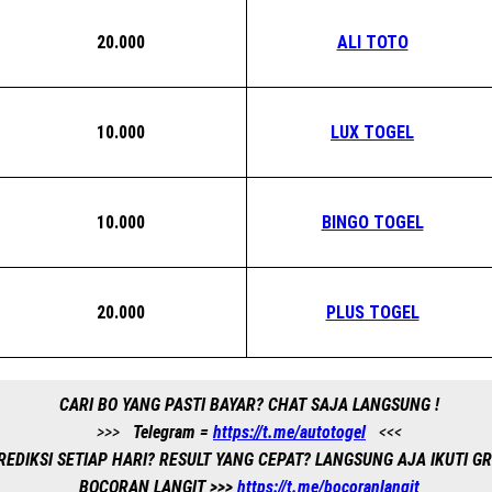
20.000
ALI TOTO
10.000
LUX TOGEL
10.000
BINGO TOGEL
20.000
PLUS TOGEL
CARI BO YANG PASTI BAYAR? CHAT SAJA LANGSUNG !
>>>
Telegram =
https://t.me/autotogel
<<<
REDIKSI SETIAP HARI? RESULT YANG CEPAT? LANGSUNG AJA IKUTI G
BOCORAN LANGIT >>>
https://t.me/bocoranlangit