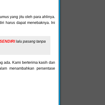
umus yang jitu oleh para ahlinya.
diri harus dapat menebaknya. Ini
SENDIRI
lalu pasang tanpa
g ada. Kami berterima kasih dan
dalam menambahkan persentase