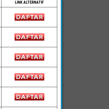
LINK ALTERNATIF