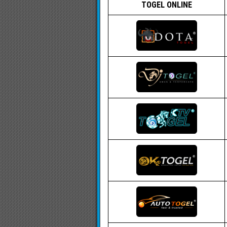
TOGEL ONLINE