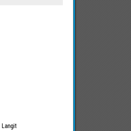
 Langit