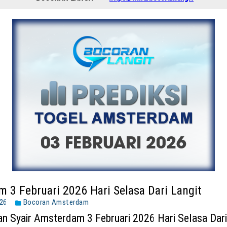
 3 Februari 2026 Hari Selasa Dari Langit
026
Bocoran Amsterdam
n Syair Amsterdam 3 Februari 2026 Hari Selasa Dari