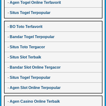
-
Agen Togel Online Terfavorit
-
Situs Togel Terpopular
-
BO Toto Terfavorit
-
Bandar Togel Terpopular
-
Situs Toto Tergacor
-
Situs Slot Terbaik
-
Bandar Slot Online Tergacor
-
Situs Togel Terpopular
-
Agen Slot Online Terpopular
-
Agen Casino Online Terbaik