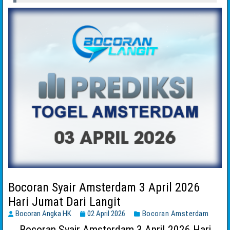
Bocoran Syair Amsterdam 3 April 2026
Hari Jumat Dari Langit
Bocoran Angka HK
02 April 2026
Bocoran Amsterdam
Bocoran Syair Amsterdam 3 April 2026 Hari