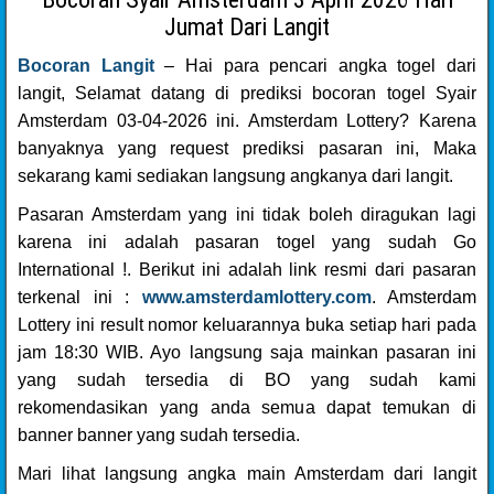
Jumat Dari Langit
Bocoran Langit
– Hai para pencari angka togel dari
langit, Selamat datang di prediksi bocoran togel Syair
Amsterdam 03-04-2026 ini. Amsterdam Lottery? Karena
banyaknya yang request prediksi pasaran ini, Maka
sekarang kami sediakan langsung angkanya dari langit.
Pasaran Amsterdam yang ini tidak boleh diragukan lagi
karena ini adalah pasaran togel yang sudah Go
International !. Berikut ini adalah link resmi dari pasaran
terkenal ini :
www.amsterdamlottery.com
. Amsterdam
Lottery ini result nomor keluarannya buka setiap hari pada
jam 18:30 WIB. Ayo langsung saja mainkan pasaran ini
yang sudah tersedia di BO yang sudah kami
rekomendasikan yang anda semua dapat temukan di
banner banner yang sudah tersedia.
Mari lihat langsung angka main Amsterdam dari langit