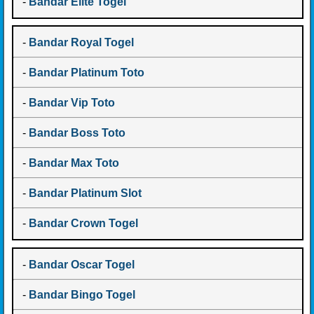
-
Bandar Elite Togel
-
Bandar Royal Togel
-
Bandar Platinum Toto
-
Bandar Vip Toto
-
Bandar Boss Toto
-
Bandar Max Toto
-
Bandar Platinum Slot
-
Bandar Crown Togel
-
Bandar Oscar Togel
-
Bandar Bingo Togel