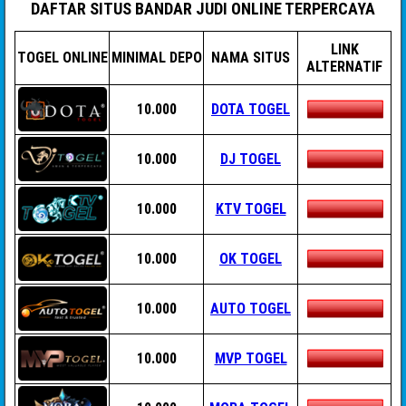
DAFTAR SITUS BANDAR JUDI ONLINE TERPERCAYA
LINK
TOGEL ONLINE
MINIMAL DEPO
NAMA SITUS
ALTERNATIF
10.000
DOTA TOGEL
10.000
DJ TOGEL
10.000
KTV TOGEL
10.000
OK TOGEL
10.000
AUTO TOGEL
10.000
MVP TOGEL