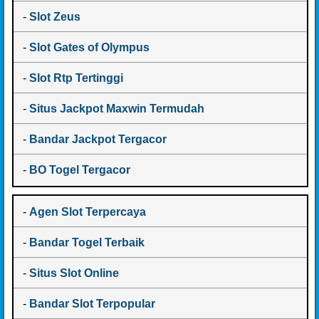
-
Slot Zeus
-
Slot Gates of Olympus
-
Slot Rtp Tertinggi
-
Situs Jackpot Maxwin Termudah
-
Bandar Jackpot Tergacor
-
BO Togel Tergacor
-
Agen Slot Terpercaya
-
Bandar Togel Terbaik
-
Situs Slot Online
-
Bandar Slot Terpopular