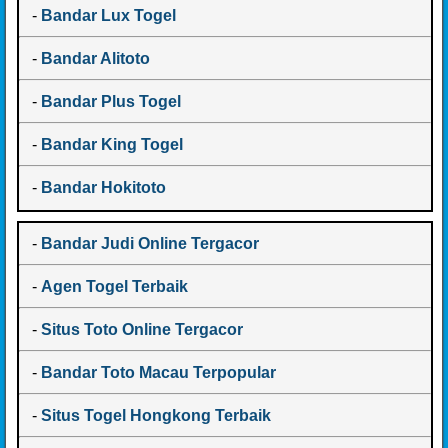
-
Bandar Lux Togel
-
Bandar Alitoto
-
Bandar Plus Togel
-
Bandar King Togel
-
Bandar Hokitoto
-
Bandar Judi Online Tergacor
-
Agen Togel Terbaik
-
Situs Toto Online Tergacor
-
Bandar Toto Macau Terpopular
-
Situs Togel Hongkong Terbaik