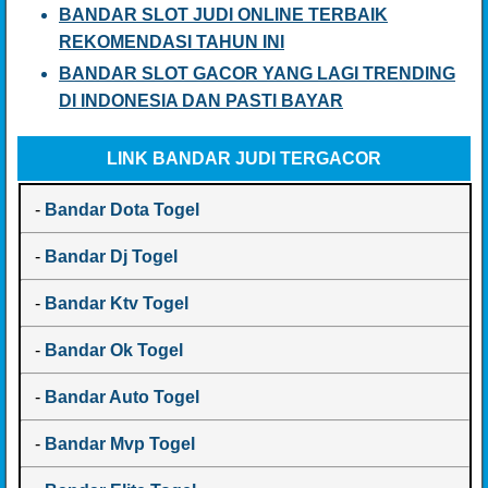
BANDAR SLOT JUDI ONLINE TERBAIK
REKOMENDASI TAHUN INI
BANDAR SLOT GACOR YANG LAGI TRENDING
DI INDONESIA DAN PASTI BAYAR
LINK BANDAR JUDI TERGACOR
-
Bandar Dota Togel
-
Bandar Dj Togel
-
Bandar Ktv Togel
-
Bandar Ok Togel
-
Bandar Auto Togel
-
Bandar Mvp Togel