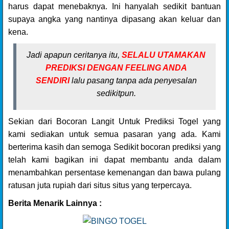
harus dapat menebaknya. Ini hanyalah sedikit bantuan
supaya angka yang nantinya dipasang akan keluar dan
kena.
Jadi apapun ceritanya itu,
SELALU UTAMAKAN
PREDIKSI DENGAN FEELING ANDA
SENDIRI
lalu pasang tanpa ada penyesalan
sedikitpun.
Sekian dari Bocoran Langit Untuk Prediksi Togel yang
kami sediakan untuk semua pasaran yang ada. Kami
berterima kasih dan semoga Sedikit bocoran prediksi yang
telah kami bagikan ini dapat membantu anda dalam
menambahkan persentase kemenangan dan bawa pulang
ratusan juta rupiah dari situs situs yang terpercaya.
Berita Menarik Lainnya :