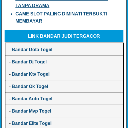
TANPA DRAMA
GAME SLOT PALING DIMINATI TERBUKTI
MEMBAYAR
LINK BANDAR JUDI TERGACOR
-
Bandar Dota Togel
-
Bandar Dj Togel
-
Bandar Ktv Togel
-
Bandar Ok Togel
-
Bandar Auto Togel
-
Bandar Mvp Togel
-
Bandar Elite Togel