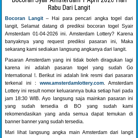
Rabu Dari Langit
Bocoran Langit
– Hai para pencari angka togel dari
langit, Selamat datang di prediksi bocoran togel Syair
Amsterdam 01-04-2026 ini. Amsterdam Lottery? Karena
banyaknya yang request prediksi pasaran ini, Maka
sekarang kami sediakan langsung angkanya dari langit.
Pasaran Amsterdam yang ini tidak boleh diragukan lagi
karena ini adalah pasaran togel yang sudah Go
International !. Berikut ini adalah link resmi dari pasaran
terkenal ini :
www.amsterdamlottery.com
. Amsterdam
Lottery ini result nomor keluarannya buka setiap hari pada
jam 18:30 WIB. Ayo langsung saja mainkan pasaran ini
yang sudah tersedia di BO yang sudah kami
rekomendasikan yang anda semua dapat temukan di
banner banner yang sudah tersedia.
Mari lihat langsung angka main Amsterdam dari langit