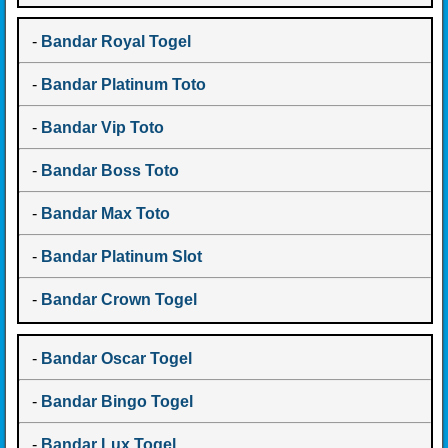
-
Bandar Royal Togel
-
Bandar Platinum Toto
-
Bandar Vip Toto
-
Bandar Boss Toto
-
Bandar Max Toto
-
Bandar Platinum Slot
-
Bandar Crown Togel
-
Bandar Oscar Togel
-
Bandar Bingo Togel
-
Bandar Lux Togel