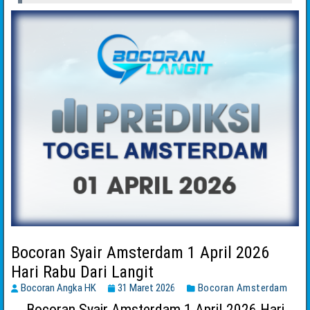
Bocoran Syair Amsterdam 1 April 2026
Hari Rabu Dari Langit
Bocoran Angka HK
31 Maret 2026
Bocoran Amsterdam
Bocoran Syair Amsterdam 1 April 2026 Hari