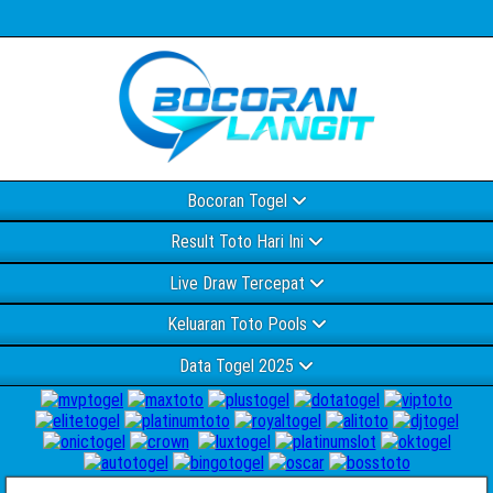
Bocoran Togel
Result Toto Hari Ini
Live Draw Tercepat
Keluaran Toto Pools
Data Togel 2025