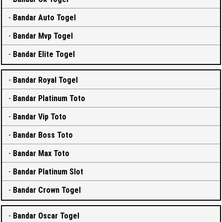
-
Bandar Auto Togel
-
Bandar Mvp Togel
-
Bandar Elite Togel
-
Bandar Royal Togel
-
Bandar Platinum Toto
-
Bandar Vip Toto
-
Bandar Boss Toto
-
Bandar Max Toto
-
Bandar Platinum Slot
-
Bandar Crown Togel
-
Bandar Oscar Togel