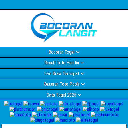
Bocoran Togel
Result Toto Hari Ini
Live Draw Tercepat
Keluaran Toto Pools
Data Togel 2025