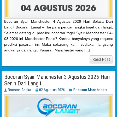
Bocoran Syair Manchester 4 Agustus 2026 Hari Selasa Dari
Langit Bocoran Langit – Hai para pencari angka togel dari langit,
Selamat datang di prediksi bocoran togel Syair Manchester 04-
08-2026 ini. Manchester Pools? Karena banyaknya yang request
prediksi pasaran ini, Maka sekarang kami sediakan langsung
angkanya dari langit. Pasaran Manchester yang […]
Read Post
Bocoran Syair Manchester 3 Agustus 2026 Hari
Senin Dari Langit
Bocoran Angka
02 Agustus 2026
Bocoran Manchester