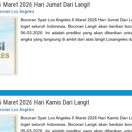
6 Maret 2026 Hari Jumat Dari Langit
coran Los Angeles
Bocoran Syair Los Angeles 6 Maret 2026 Hari Jumat Dari La
togel seluruh Indonesia, Bocoran Langit akan berikan boc
06-03-2026. Ini adalah prediksi yang akan diberikan unt
angka yang langsung di ambil dari atas langit Losangeles d
5 Maret 2026 Hari Kamis Dari Langit
coran Los Angeles
Bocoran Syair Los Angeles 5 Maret 2026 Hari Kamis Dari La
togel seluruh Indonesia, Bocoran Langit akan berikan boc
05-03-2026. Ini adalah prediksi yang akan diberikan unt