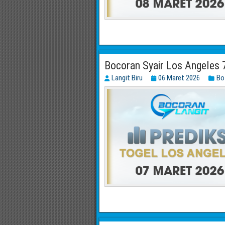
Bocoran Syair Los Angeles 7
Langit Biru
06 Maret 2026
Bo