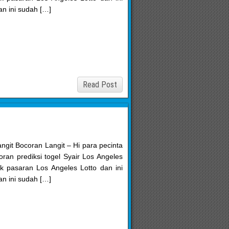
an ini sudah […]
Read Post
ngit Bocoran Langit – Hi para pecinta
oran prediksi togel Syair Los Angeles
uk pasaran Los Angeles Lotto dan ini
an ini sudah […]