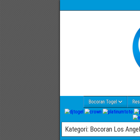
Bocoran Togel
Resu
Kategori: Bocoran Los Ange