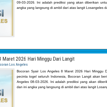
09-03-2026. Ini adalah prediksi yang akan diberikan unt
angka yang langsung di ambil dari atas langit Losangeles d
8 Maret 2026 Hari Minggu Dari Langit
coran Los Angeles
Bocoran Syair Los Angeles 8 Maret 2026 Hari Minggu Da
pecinta togel seluruh Indonesia, Bocoran Langit akan ber
Angeles 08-03-2026. Ini adalah prediksi yang akan diber
dan ini angka yang langsung di ambil dari atas langit Losan