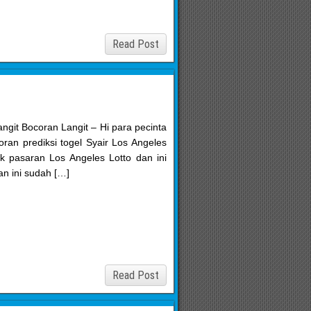
Read Post
ngit Bocoran Langit – Hi para pecinta
oran prediksi togel Syair Los Angeles
uk pasaran Los Angeles Lotto dan ini
an ini sudah […]
Read Post