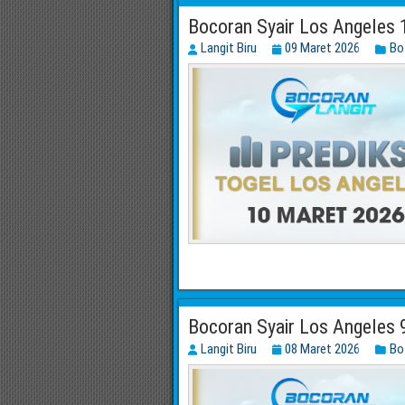
Bocoran Syair Los Angeles 1
Langit Biru
09 Maret 2026
Bo
Bocoran Syair Los Angeles 9
Langit Biru
08 Maret 2026
Bo