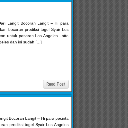
ari Langit Bocoran Langit – Hi para
ikan bocoran prediksi togel Syair Los
ikan untuk pasaran Los Angeles Lotto
geles dan ini sudah […]
Read Post
ngit Bocoran Langit – Hi para pecinta
oran prediksi togel Syair Los Angeles