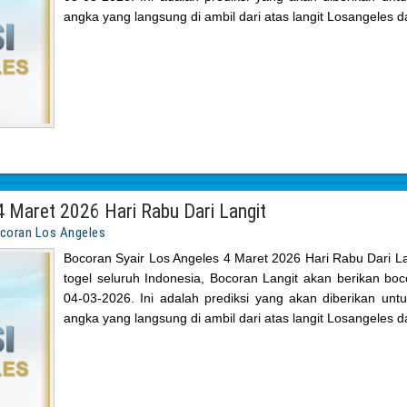
angka yang langsung di ambil dari atas langit Losangeles d
 Maret 2026 Hari Rabu Dari Langit
coran Los Angeles
Bocoran Syair Los Angeles 4 Maret 2026 Hari Rabu Dari La
togel seluruh Indonesia, Bocoran Langit akan berikan boc
04-03-2026. Ini adalah prediksi yang akan diberikan unt
angka yang langsung di ambil dari atas langit Losangeles d