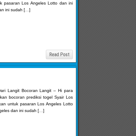
uk pasaran Los Angeles Lotto dan ini
an ini sudah […]
Read Post
ri Langit Bocoran Langit – Hi para
ikan bocoran prediksi togel Syair Los
ikan untuk pasaran Los Angeles Lotto
geles dan ini sudah […]