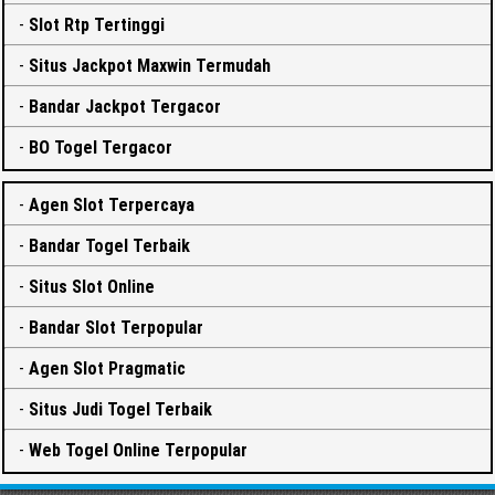
-
Slot Rtp Tertinggi
-
Situs Jackpot Maxwin Termudah
-
Bandar Jackpot Tergacor
-
BO Togel Tergacor
-
Agen Slot Terpercaya
-
Bandar Togel Terbaik
-
Situs Slot Online
-
Bandar Slot Terpopular
-
Agen Slot Pragmatic
-
Situs Judi Togel Terbaik
-
Web Togel Online Terpopular