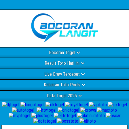
Bocoran Togel
Result Toto Hari Ini
Live Draw Tercepat
Keluaran Toto Pools
Data Togel 2025