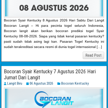
Bocoran Syair Kentucky 8 Agustus 2026 Hari Sabtu Dari Langit
Bocoran Langit – Hi para pecinta togel seluruh Indonesia,
Bocoran langit akan berikan bocoran prediksi togel Syair
Kentucky 08-08-2026. Siapa yang tidak kenal pasaran kentucky?
pasti sudah tidak asing lagi kan. Pasaran Togel Kentucky ini
sudah terakreditasi secara resmi di dunia togel internasional […]
Read Post
Bocoran Syair Kentucky 7 Agustus 2026 Hari
Jumat Dari Langit
Langit Biru
06 Agustus 2026
Bocoran Kentucky