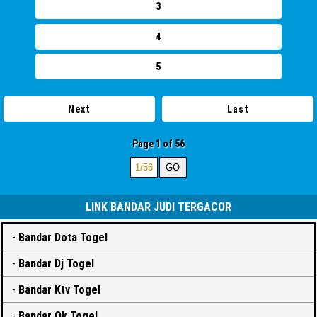
3
4
5
Next
Last
Page 1 of 56
LINK BANDAR JUDI TERGACOR
-
Bandar Dota Togel
-
Bandar Dj Togel
-
Bandar Ktv Togel
-
Bandar Ok Togel